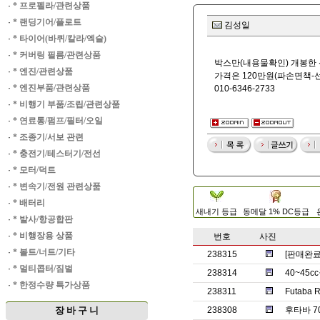
·
* 프로펠라/관련상품
·
* 랜딩기어/플로트
김성일
·
* 타이어(바퀴/칼라/엑슬)
·
* 커버링 필름/관련상품
박스만(내용물확인) 개봉한
·
* 엔진/관련상품
가격은 120만원(파손면책-
·
* 엔진부품/관련상품
010-6346-2733
·
* 비행기 부품/조립/관련상품
·
* 연료통/펌프/필터/오일
·
* 조종기/서보 관련
·
* 충전기/테스터기/전선
·
* 모터/덕트
·
* 변속기/전원 관련상품
·
* 배터리
새내기 등급
동메달 1% DC등급
·
* 발사/항공합판
·
* 비행장용 상품
번호
사진
·
* 볼트/너트/기타
238315
[판매완
·
* 멀티콥터/짐벌
238314
40~45
·
* 한정수량 특가상품
238311
Futaba
장 바 구 니
238308
후타바 7