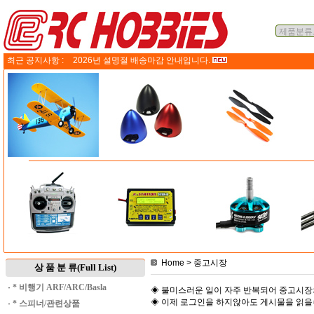
최근 공지사항 :
2026년 설명절 배송마감 안내입니다.
Home
> 중고시장
상 품 분 류(Full List)
·
* 비행기 ARF/ARC/Basla
◈ 불미스러운 일이 자주 반복되어 중고시장
◈ 이제 로그인을 하지않아도 게시물을 읽
·
* 스피너/관련상품