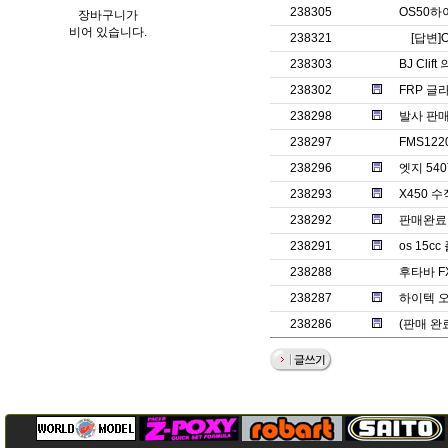
238305
OS50
장바구니가
비어 있습니다.
238321
[답변]
238303
BJ Clif
238302
FRP 글
238298
발사 판매
238297
FMS12
238296
엣지 540
238293
X450 
238292
판매완료ㅡ
238291
os 15
238288
후타바 F
238287
하이텍 오
238286
(판매 완