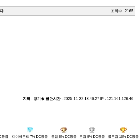
다.
조회수 : 2165
지역 :
경기�
글쓴시간 :
2025-11-22 18:46:27
IP :
121.161.126.46
DC등급
다이아몬드 7% DC등급
동컵 8% DC등급
은컵 9% DC등급
골든컵 10% DC등급