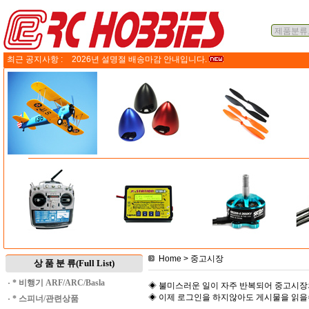
최근 공지사항 :
2026년 설명절 배송마감 안내입니다.
Home
> 중고시장
상 품 분 류(Full List)
·
* 비행기 ARF/ARC/Basla
◈ 불미스러운 일이 자주 반복되어 중고시장
◈ 이제 로그인을 하지않아도 게시물을 읽
·
* 스피너/관련상품