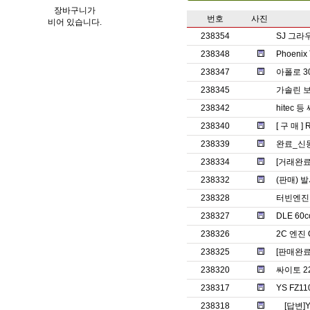
장바구니가
번호
사진
비어 있습니다.
238354
SJ 그라
238348
Phoenix
238347
아폴로 3
238345
가솔린 보
238342
hitec 
238340
[ 구 매 ] 
238339
완료_신
238334
[거래완료]
238332
(판매) 
238328
터빈엔진
238327
DLE 60c
238326
2C 엔진 O
238325
[판매완료]
238320
싸이토 2
238317
YS FZ1
238318
[답변]