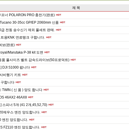
제 목
우프너 POLARON PRO 충전기(완료)
 Tucano 30-35cc GP/EP 2060mm 신품
0급 전동 송수신기 제외 풀세트 판매.
트용KNK 연료탱크 구합니다.
등 써보(완료)
Royal/Marutaka P-38 kit 도면
동품 풀사이즈 벨트 감속드라이브(50프로덕트)
 DJI S1000 팝니다
발사비행기 키트
 구합니다
c TWIN ( 신 품 ) 양도 합니다
S 46AX2 46AXII
 스피너 5개 (41 2개,45,52,70)
20제우스 엔진 양도합니다.
10 엔진 양도합니다.
YS FZ110 엔진 양도합니다.