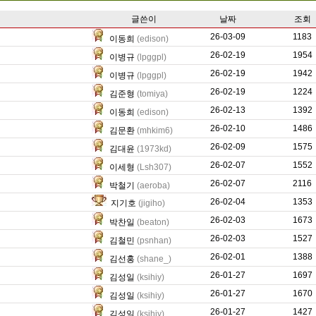
글쓴이
날짜
조회
26-03-09
2219
1183
이동희
(edison)
26-02-19
236
1954
이병규
(lpggpl)
26-02-19
0
1942
이병규
(lpggpl)
26-02-19
0
1224
김준형
(tomiya)
26-02-13
1494
1392
이동희
(edison)
26-02-10
87
1486
김문환
(mhkim6)
26-02-09
259
1575
김대윤
(1973kd)
26-02-07
16314
1552
이세형
(Lsh307)
26-02-07
1730
2116
박철기
(aeroba)
26-02-04
0
1353
지기호
(jigiho)
26-02-03
1570
1673
박찬일
(beaton)
26-02-03
11158
1527
김철민
(psnhan)
26-02-01
801
1388
김선홍
(shane_)
26-01-27
2977
1697
김성일
(ksihiy)
26-01-27
1524
1670
김성일
(ksihiy)
26-01-27
1348
1427
김성일
(ksihiy)