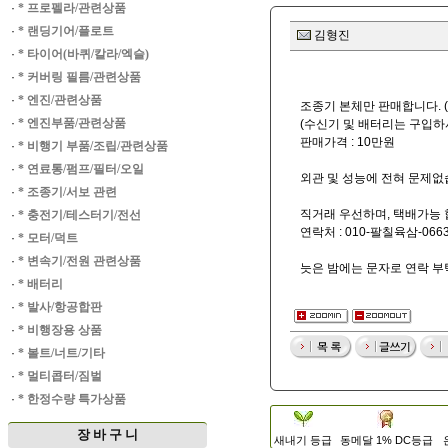
·
* 프로펠라/관련상품
·
* 랜딩기어/플로트
김형진
·
* 타이어(바퀴/칼라/엑슬)
·
* 커버링 필름/관련상품
·
* 엔진/관련상품
조종기 본체만 판매합니다. 
·
* 엔진부품/관련상품
(수신기 및 배터리는 구입하
판매가격 : 10만원
·
* 비행기 부품/조립/관련상품
·
* 연료통/펌프/필터/오일
외관 및 성능에 전혀 문제없
·
* 조종기/서보 관련
직거래 우선하며, 택배가능 합
·
* 충전기/테스터기/전선
연락처 : 010-팔칠육삼-066
·
* 모터/덕트
·
* 변속기/전원 관련상품
늣은 밤에는 문자로 연락 부
·
* 배터리
·
* 발사/항공합판
·
* 비행장용 상품
·
* 볼트/너트/기타
·
* 멀티콥터/짐벌
·
* 한정수량 특가상품
장 바 구 니
새내기 등급
동메달 1% DC등급