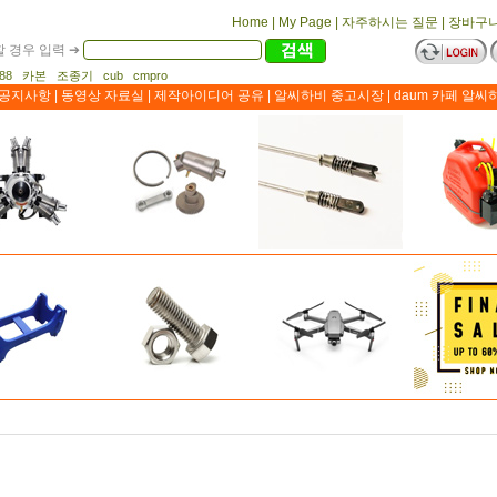
Home
|
My Page
|
자주하시는 질문
|
장바구
 경우 입력 ➔
1188 카본 조종기 cub cmpro
공지사항
|
동영상 자료실
|
제작아이디어 공유
|
알씨하비 중고시장
|
daum 카페 알씨