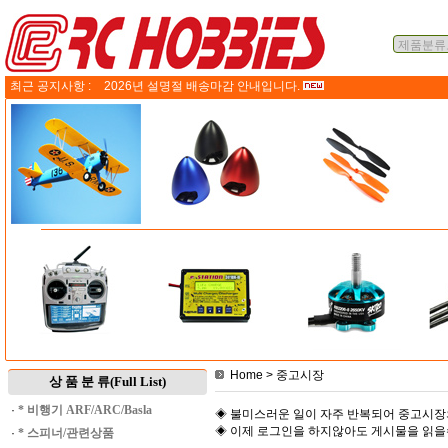
최근 공지사항 :
2026년 설명절 배송마감 안내입니다.
Home
> 중고시장
상 품 분 류(Full List)
·
* 비행기 ARF/ARC/Basla
◈ 불미스러운 일이 자주 반복되어 중고시장
◈ 이제 로그인을 하지않아도 게시물을 읽
·
* 스피너/관련상품