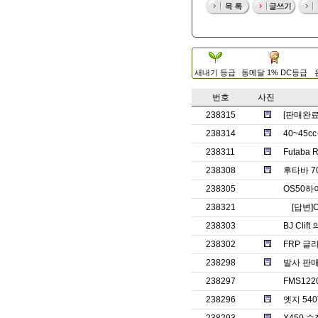
새내기 등급
동메달 1% DC등급
번호
사진
238315
[판매완
238314
40~45
238311
Futaba
238308
후타바 7
238305
OS50
238321
[답변]
238303
BJ Clif
238302
FRP 글
238298
발사 판매
238297
FMS12
238296
엣지 540