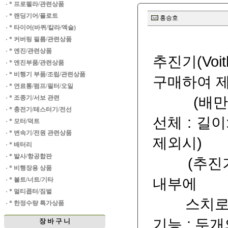
·
* 프로펠라/관련상품
·
* 랜딩기어/플로트
홍승호
·
* 타이어(바퀴/칼라/엑슬)
·
* 커버링 필름/관련상품
·
* 엔진/관련상품
추진기(Voit
·
* 엔진부품/관련상품
·
* 비행기 부품/조립/관련상품
구매하여 
·
* 연료통/펌프/필터/오일
(배만드는
·
* 조종기/서보 관련
·
* 충전기/테스터기/전선
선체 : 길이:
·
* 모터/덕트
·
* 변속기/전원 관련상품
제외시)
·
* 배터리
·
* 발사/항공합판
(추진기 
·
* 비행장용 상품
내부에
·
* 볼트/너트/기타
·
* 멀티콥터/짐벌
스치로폼을
·
* 한정수량 특가상품
기능 : 두
장 바 구 니