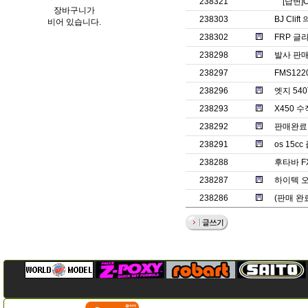
238321
[답변]
장바구니가
238303
BJ Clif
비어 있습니다.
238302
FRP 글
238298
발사 판매
238297
FMS12
238296
엣지 540
238293
X450 
238292
판매완료ㅡ
238291
os 15
238288
후타바 F
238287
하이텍 오
238286
(판매 완