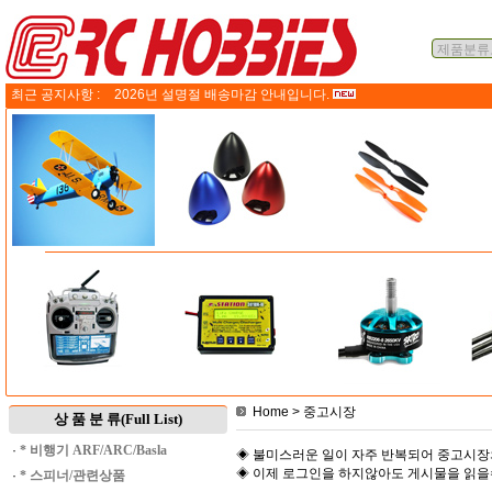
최근 공지사항 :
2026년 설명절 배송마감 안내입니다.
Home
> 중고시장
상 품 분 류(Full List)
·
* 비행기 ARF/ARC/Basla
◈ 불미스러운 일이 자주 반복되어 중고시장
◈ 이제 로그인을 하지않아도 게시물을 읽
·
* 스피너/관련상품