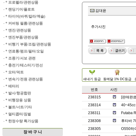
·
* 프로펠라/관련상품
·
* 랜딩기어/플로트
김대윤
·
* 타이어(바퀴/칼라/엑슬)
·
* 커버링 필름/관련상품
추가사진
·
* 엔진/관련상품
·
* 엔진부품/관련상품
·
* 비행기 부품/조립/관련상품
·
* 연료통/펌프/필터/오일
·
* 조종기/서보 관련
·
* 충전기/테스터기/전선
·
* 모터/덕트
·
* 변속기/전원 관련상품
새내기 등급
동메달 1% DC등급
·
* 배터리
번호
사진
·
* 발사/항공합판
238315
[판매완
·
* 비행장용 상품
238314
40~45
·
* 볼트/너트/기타
238311
Futaba
·
* 멀티콥터/짐벌
238308
후타바 7
·
* 한정수량 특가상품
238305
OS50
장 바 구 니