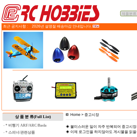
최근 공지사항 :
2026년 설명절 배송마감 안내입니다.
Home
> 중고시장
상 품 분 류(Full List)
·
* 비행기 ARF/ARC/Basla
◈ 불미스러운 일이 자주 반복되어 중고시장
◈ 이제 로그인을 하지않아도 게시물을 읽
·
* 스피너/관련상품