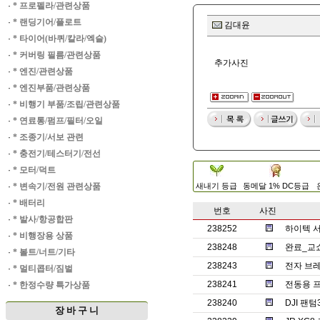
·
* 프로펠라/관련상품
·
* 랜딩기어/플로트
김대윤
·
* 타이어(바퀴/칼라/엑슬)
·
* 커버링 필름/관련상품
추가사진
·
* 엔진/관련상품
·
* 엔진부품/관련상품
·
* 비행기 부품/조립/관련상품
·
* 연료통/펌프/필터/오일
·
* 조종기/서보 관련
·
* 충전기/테스터기/전선
·
* 모터/덕트
·
* 변속기/전원 관련상품
새내기 등급
동메달 1% DC등급
·
* 배터리
번호
사진
·
* 발사/항공합판
238252
하이텍 서보
·
* 비행장용 상품
238248
완료_교
·
* 볼트/너트/기타
238243
전자 브레
·
* 멀티콥터/짐벌
238241
전동용 
·
* 한정수량 특가상품
238240
DJI 팬
장 바 구 니