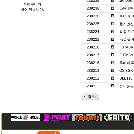
238239
JR XG
장바구니가
238238
소형 랜
비어 있습니다.
238226
후타바 1
238225
헬기엔진 o
238224
각종 프
238222
F3C 풀바
238218
FUTABA
238217
FUTABA
238216
후타바 3
238213
OS BGX
238212
DLE11
238211
상태좋은