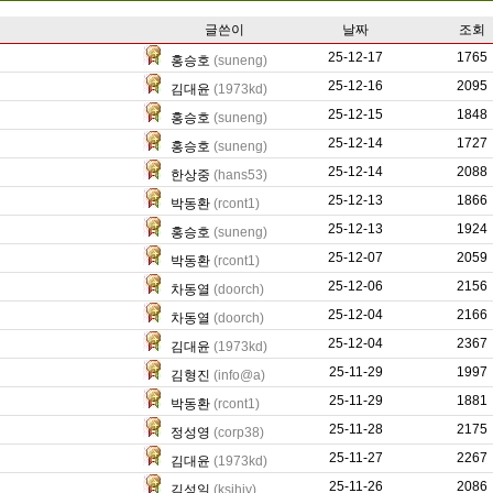
글쓴이
날짜
조회
25-12-17
188
1765
홍승호
(suneng)
25-12-16
400
2095
김대윤
(1973kd)
25-12-15
150
1848
홍승호
(suneng)
25-12-14
299
1727
홍승호
(suneng)
25-12-14
18035
2088
한상중
(hans53)
25-12-13
1051
1866
박동환
(rcont1)
25-12-13
476
1924
홍승호
(suneng)
25-12-07
712
2059
박동환
(rcont1)
25-12-06
23593
2156
차동열
(doorch)
25-12-04
20654
2166
차동열
(doorch)
25-12-04
518
2367
김대윤
(1973kd)
25-11-29
14313
1997
김형진
(info@a)
25-11-29
724
1881
박동환
(rcont1)
25-11-28
7691
2175
정성영
(corp38)
25-11-27
371
2267
김대윤
(1973kd)
25-11-26
1118
2086
김성일
(ksihiy)