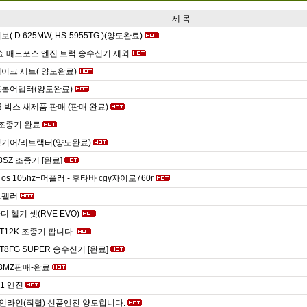
제 목
( D 625MW, HS-5955TG )(양도완료)
쇼 매드포스 엔진 트럭 송수신기 제외
이크 세트( 양도완료)
프롭어댑터(양도완료)
텀3 박스 새제품 판매 (판매 완료)
8 조종기 완료
딩기어/리트랙터(양도완료)
8SZ 조종기 [완료]
s 105hz+머플러 - 후타바 cgy자이로760r
로펠러
디 헬기 셋(RVE EVO)
 T12K 조종기 팝니다.
 T8FG SUPER 송수신기 [완료]
3MZ판매-완료
-1 엔진
6 인라인(직렬) 신품엔진 양도합니다.