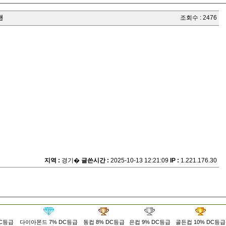
천
조회수 : 2476
지역 :
경기�
글쓴시간 :
2025-10-13 12:21:09
IP :
1.221.176.30
DC등급
다이아몬드 7% DC등급
동컵 8% DC등급
은컵 9% DC등급
골든컵 10% DC등급