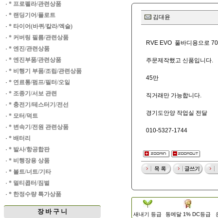
·
* 프로펠라/관련상품
·
* 랜딩기어/플로트
김대윤
·
* 타이어(바퀴/칼라/엑슬)
·
* 커버링 필름/관련상품
RVE EVO 풀바디용으로 7
·
* 엔진/관련상품
·
* 엔진부품/관련상품
주문제작했고 신품입니다.
·
* 비행기 부품/조립/관련상품
45만
·
* 연료통/펌프/필터/오일
·
* 조종기/서보 관련
직거래만 가능합니다.
·
* 충전기/테스터기/전선
경기도안양 작업실 전달
·
* 모터/덕트
·
* 변속기/전원 관련상품
010-5327-1744
·
* 배터리
·
* 발사/항공합판
·
* 비행장용 상품
·
* 볼트/너트/기타
·
* 멀티콥터/짐벌
·
* 한정수량 특가상품
장 바 구 니
새내기 등급
동메달 1% DC등급