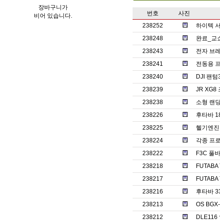
장바구니가
번호
사진
비어 있습니다.
238252
하이텍 서보
238248
완료_교
238243
전자 브레
238241
전동용 
238240
DJI 팬
238239
JR XG
238238
소형 랜
238226
후타바 1
238225
헬기엔진 o
238224
각종 프
238222
F3C 풀바
238218
FUTABA
238217
FUTABA
238216
후타바 3
238213
OS BGX
238212
DLE11