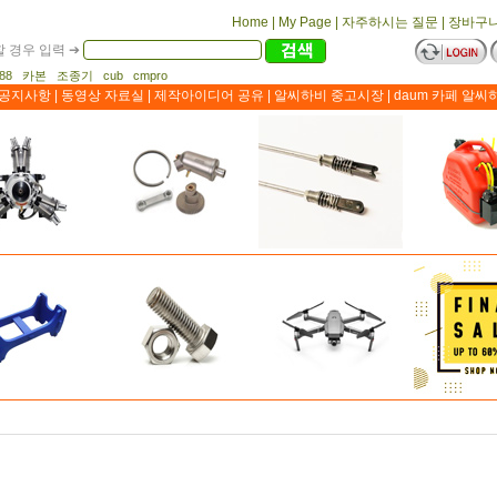
Home
|
My Page
|
자주하시는 질문
|
장바구
 경우 입력 ➔
1188 카본 조종기 cub cmpro
공지사항
|
동영상 자료실
|
제작아이디어 공유
|
알씨하비 중고시장
|
daum 카페 알씨