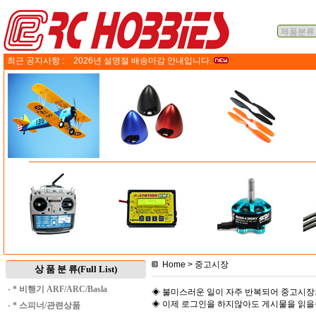
최근 공지사항 :
2026년 설명절 배송마감 안내입니다.
Home
> 중고시장
상 품 분 류(Full List)
·
* 비행기 ARF/ARC/Basla
◈ 불미스러운 일이 자주 반복되어 중고시장
◈ 이제 로그인을 하지않아도 게시물을 읽
·
* 스피너/관련상품