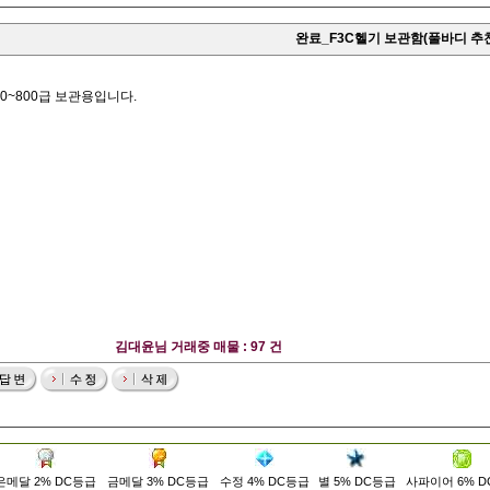
완료_F3C헬기 보관함(풀바디 추
00~800급 보관용입니다.
김대윤님 거래중 매물 : 97 건
은메달 2% DC등급
금메달 3% DC등급
수정 4% DC등급
별 5% DC등급
사파이어 6% 