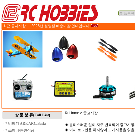
최근 공지사항 :
2026년 설명절 배송마감 안내입니다.
Home
> 중고시장
상 품 분 류(Full List)
·
* 비행기 ARF/ARC/Basla
◈ 불미스러운 일이 자주 반복되어 중고시장
◈ 이제 로그인을 하지않아도 게시물을 읽
·
* 스피너/관련상품