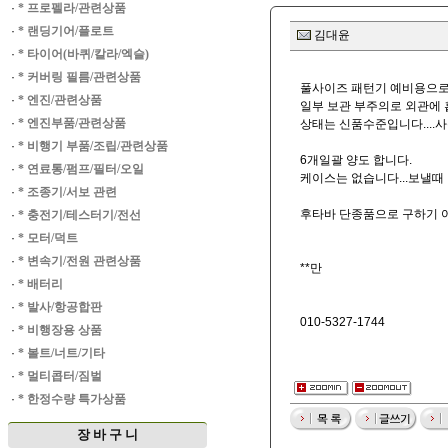
·
* 프로펠라/관련상품
·
* 랜딩기어/플로트
김대윤
·
* 타이어(바퀴/칼라/엑슬)
·
* 커버링 필름/관련상품
풀사이즈 패턴기 예비용으로
·
* 엔진/관련상품
일부 보관 부주의로 외관에
·
* 엔진부품/관련상품
상태는 신품수준입니다....
·
* 비행기 부품/조립/관련상품
6개일괄 양도 합니다.
·
* 연료통/펌프/필터/오일
케이스는 없습니다...보낼때
·
* 조종기/서보 관련
후타바 단종품으로 구하기 
·
* 충전기/테스터기/전선
·
* 모터/덕트
·
* 변속기/전원 관련상품
**만
·
* 배터리
·
* 발사/항공합판
010-5327-1744
·
* 비행장용 상품
·
* 볼트/너트/기타
·
* 멀티콥터/짐벌
·
* 한정수량 특가상품
장 바 구 니