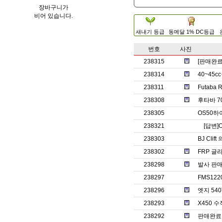
장바구니가
비어 있습니다.
새내기 등급
동메달 1% DC등급
번호
사진
238315
[판매완
238314
40~45
238311
Futaba
238308
후타바 7
238305
OS50
238321
[답변]
238303
BJ Clif
238302
FRP 글
238298
발사 판매
238297
FMS12
238296
엣지 540
238293
X450 
238292
판매완료ㅡ