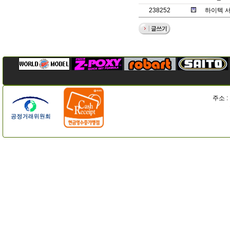
238252
하이텍 서보
주소 :