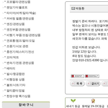
·
* 프로펠라/관련상품
·
* 랜딩기어/플로트
박동환
·
* 타이어(바퀴/칼라/엑슬)
·
* 커버링 필름/관련상품
쌍발기 준비 하려다. 포기하
·
* 엔진/관련상품
박스는 없으나 시동안걸어본 
·
* 엔진부품/관련상품
내부 방청처리 된 상태로 외
일부 변색이 보이는 부분도 
·
* 비행기 부품/조립/관련상품
새것과 다름 없습니다. 파워 
·
* 연료통/펌프/필터/오일
·
* 조종기/서보 관련
반값 이하로 보냅니다.
1대당 12만 입니다.
·
* 충전기/테스터기/전선
4대 정도 있습니다.
·
* 모터/덕트
안양 010-2321-6390 입니다
·
* 변속기/전원 관련상품
·
* 배터리
·
* 발사/항공합판
·
* 비행장용 상품
·
* 볼트/너트/기타
·
* 멀티콥터/짐벌
·
* 한정수량 특가상품
장 바 구 니
새내기 등급
동메달 1% DC등급