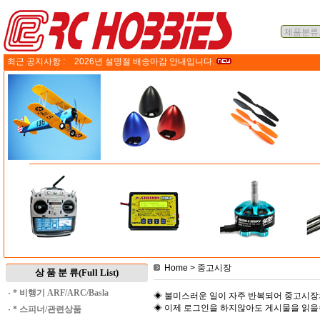
최근 공지사항 :
2026년 설명절 배송마감 안내입니다.
Home
> 중고시장
상 품 분 류(Full List)
·
* 비행기 ARF/ARC/Basla
◈ 불미스러운 일이 자주 반복되어 중고시장
◈ 이제 로그인을 하지않아도 게시물을 읽
·
* 스피너/관련상품