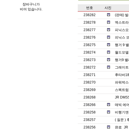
장바구니가
번호
사진
비어 있습니다.
238282
(판매) 
238278
엑스트라 6
238277
피닉스모델
238276
피닉스 모
238275
행거 9 
238274
월드모델 1/
238273
행거9 밸
238272
그레이트 플
238271
후타바18
238270
파워박스
238269
스펙트럼D
238268
JR DMS
238266
매빅 에어
238258
비행기엔진
238257
( 질문 )
238256
완료_JR