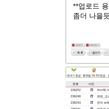
**업로드 
좀더 나을듯
새내기 등급
동메달 1% DC등급
번호
사진
238252
하이텍 서보
238248
완료_교
238243
전자 브레