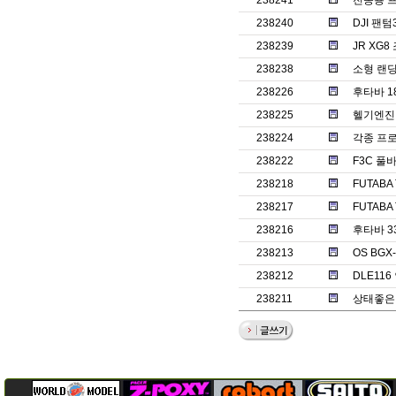
238241
전동용 
238240
DJI 팬
238239
JR XG
238238
소형 랜
238226
후타바 1
238225
헬기엔진 o
238224
각종 프
238222
F3C 풀바
238218
FUTABA
238217
FUTABA
238216
후타바 3
238213
OS BGX
238212
DLE11
238211
상태좋은