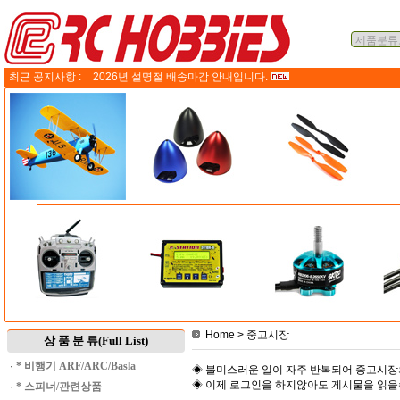
최근 공지사항 :
2026년 설명절 배송마감 안내입니다.
Home
> 중고시장
상 품 분 류(Full List)
·
* 비행기 ARF/ARC/Basla
◈ 불미스러운 일이 자주 반복되어 중고시장
◈ 이제 로그인을 하지않아도 게시물을 읽
·
* 스피너/관련상품