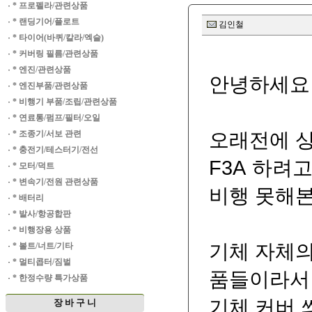
·
* 프로펠라/관련상품
·
* 랜딩기어/플로트
김인철
·
* 타이어(바퀴/칼라/엑슬)
·
* 커버링 필름/관련상품
·
* 엔진/관련상품
안녕하세요 사
·
* 엔진부품/관련상품
·
* 비행기 부품/조립/관련상품
·
* 연료통/펌프/필터/오일
오래전에 상
·
* 조종기/서보 관련
·
* 충전기/테스터기/전선
F3A 하려
·
* 모터/덕트
·
* 변속기/전원 관련상품
비행 못해본
·
* 배터리
·
* 발사/항공합판
·
* 비행장용 상품
기체 자체의
·
* 볼트/너트/기타
·
* 멀티콥터/짐벌
품들이라서 
·
* 한정수량 특가상품
기체 커버 
장 바 구 니