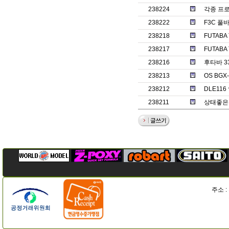
238224
각종 프
238222
F3C 풀바
238218
FUTABA
238217
FUTABA
238216
후타바 3
238213
OS BGX
238212
DLE11
238211
상태좋은
주소 :