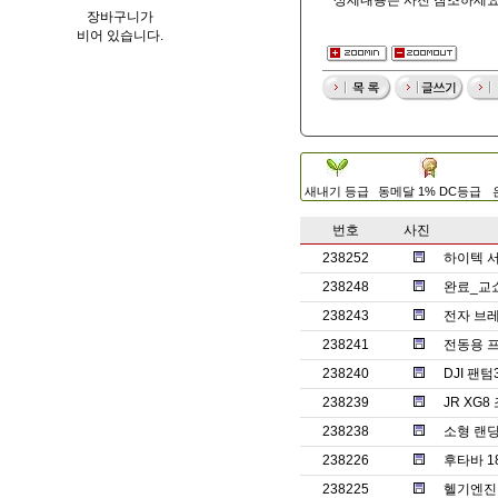
상세내용은 사진 참조하세
장바구니가
비어 있습니다.
새내기 등급
동메달 1% DC등급
번호
사진
238252
하이텍 서보
238248
완료_교
238243
전자 브레
238241
전동용 
238240
DJI 팬
238239
JR XG
238238
소형 랜
238226
후타바 1
238225
헬기엔진 o