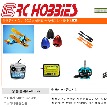
최근 공지사항 :
2026년 설명절 배송마감 안내입니다.
Home
> 중고시장
상 품 분 류(Full List)
·
* 비행기 ARF/ARC/Basla
◈ 불미스러운 일이 자주 반복되어 중고시장
◈ 이제 로그인을 하지않아도 게시물을 읽
·
* 스피너/관련상품