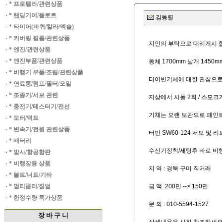
·
* 프로펠라/관련상품
·
* 랜딩기어/플로트
김동렬
·
* 타이어(바퀴/칼라/엑슬)
·
* 커버링 필름/관련상품
지인의 부탁으로 대리개시 
·
* 엔진/관련상품
·
* 엔진부품/관련상품
동체 1700mm 날개 1450
·
* 비행기 부품/조립/관련상품
터어빈기체에 대한 관심으로
·
* 연료통/펌프/필터/오일
·
* 조종기/서보 관련
지상에서 시동 2회 / 스
·
* 충전기/테스터기/전선
기체는 오랜 보관으로 페인트
·
* 모터/덕트
·
* 변속기/전원 관련상품
터빈 SW60-124 서보 및
·
* 배터리
수신기장착/세팅후 바로 비
·
* 발사/항공합판
·
* 비행장용 상품
지 역 : 경북 구미 직거래
·
* 볼트/너트/기타
·
* 멀티콥터/짐벌
금 액 :200만 --> 150만
·
* 한정수량 특가상품
문 의 : 010-5594-1527
장 바 구 니