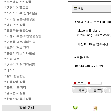
·
* 프로펠라/관련상품
·
* 랜딩기어/플로트
박철기
·
* 타이어(바퀴/칼라/엑슬)
·
* 커버링 필름/관련상품
♣ 영국 스케일 보트 FRP H
·
* 엔진/관련상품
·
* 엔진부품/관련상품
Made in England
87cm Long, 20cm Wide, 
·
* 비행기 부품/조립/관련상품
·
* 연료통/펌프/필터/오일
사진 #3, #4는 참조사진
·
* 조종기/서보 관련
·
* 충전기/테스터기/전선
■ 착불 택배
·
* 모터/덕트
·
* 변속기/전원 관련상품
☎ 010 - 4859 - 8823
·
* 배터리
·
* 발사/항공합판
·
* 비행장용 상품
·
* 볼트/너트/기타
·
* 멀티콥터/짐벌
·
* 한정수량 특가상품
장 바 구 니