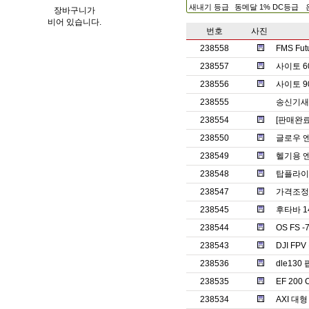
새내기 등급
동메달 1% DC등급
장바구니가
비어 있습니다.
번호
사진
238558
FMS Fu
238557
사이토 6
238556
사이토 9
238555
송신기새제
238554
[판매완료] 
238550
글로우 
238549
헬기용 엔
238548
탑플라이
238547
가격조정
238545
후타바 1
238544
OS FS 
238543
DJI F
238536
dle130
238535
EF 20
238534
AXI 대