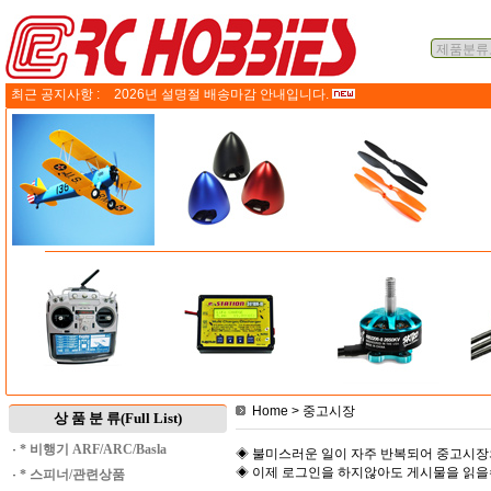
최근 공지사항 :
2026년 설명절 배송마감 안내입니다.
Home
> 중고시장
상 품 분 류(Full List)
·
* 비행기 ARF/ARC/Basla
◈ 불미스러운 일이 자주 반복되어 중고시장
◈ 이제 로그인을 하지않아도 게시물을 읽
·
* 스피너/관련상품