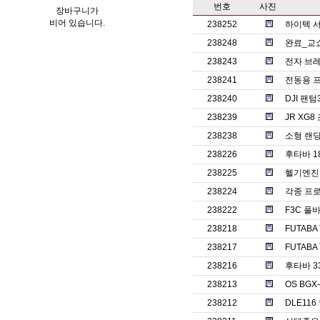
번호
사진
장바구니가
비어 있습니다.
238252
하이텍 서보
238248
완료_교
238243
전자 브레
238241
전동용 
238240
DJI 팬
238239
JR XG
238238
소형 랜
238226
후타바 1
238225
헬기엔진 o
238224
각종 프
238222
F3C 풀바
238218
FUTABA
238217
FUTABA
238216
후타바 3
238213
OS BGX
238212
DLE11