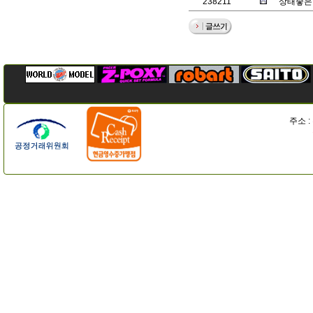
238211
상태좋은
주소 :