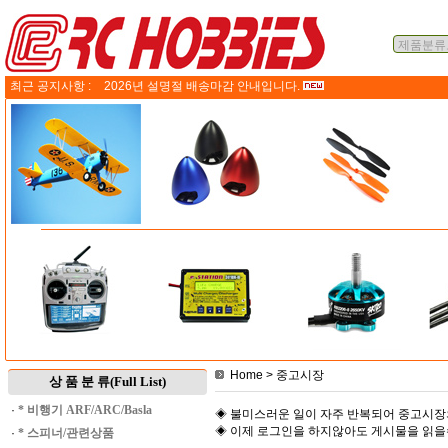
최근 공지사항 :
2026년 설명절 배송마감 안내입니다.
Home
> 중고시장
상 품 분 류(Full List)
·
* 비행기 ARF/ARC/Basla
◈ 불미스러운 일이 자주 반복되어 중고시장
◈ 이제 로그인을 하지않아도 게시물을 읽
·
* 스피너/관련상품