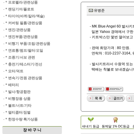
·
* 프로펠라/관련상품
·
* 랜딩기어/플로트
유병준
·
* 타이어(바퀴/칼라/엑슬)
·
* 커버링 필름/관련상품
- MK Blue Angel 60 발사
·
* 엔진/관련상품
일본 Yahoo 경매에서 구한
·
* 엔진부품/관련상품
- 키트박스만 몇번 열어보고
·
* 비행기 부품/조립/관련상품
- 판매 희망가격 : 80 만원.
·
* 연료통/펌프/필터/오일
연락처 : 010-2237-316
·
* 조종기/서보 관련
- 발사키트라서 수원역 또는
·
* 충전기/테스터기/전선
택배는 착불로 보내겠습니
·
* 모터/덕트
·
* 변속기/전원 관련상품
·
* 배터리
·
* 발사/항공합판
·
* 비행장용 상품
·
* 볼트/너트/기타
·
* 멀티콥터/짐벌
·
* 한정수량 특가상품
새내기 등급
동메달 1% DC등급
장 바 구 니