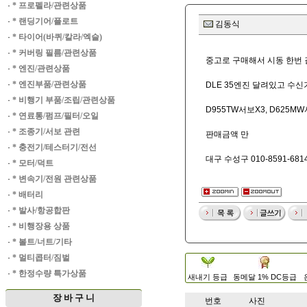
·
* 프로펠라/관련상품
·
* 랜딩기어/플로트
김동식
·
* 타이어(바퀴/칼라/엑슬)
·
* 커버링 필름/관련상품
중고로 구매해서 시동 한번 
·
* 엔진/관련상품
·
* 엔진부품/관련상품
DLE 35엔진 달려있고 수신
·
* 비행기 부품/조립/관련상품
D955TW서보X3, D625MW
·
* 연료통/펌프/필터/오일
·
* 조종기/서보 관련
판매금액 만
·
* 충전기/테스터기/전선
대구 수성구 010-8591-681
·
* 모터/덕트
·
* 변속기/전원 관련상품
·
* 배터리
·
* 발사/항공합판
·
* 비행장용 상품
·
* 볼트/너트/기타
·
* 멀티콥터/짐벌
·
* 한정수량 특가상품
새내기 등급
동메달 1% DC등급
장 바 구 니
번호
사진