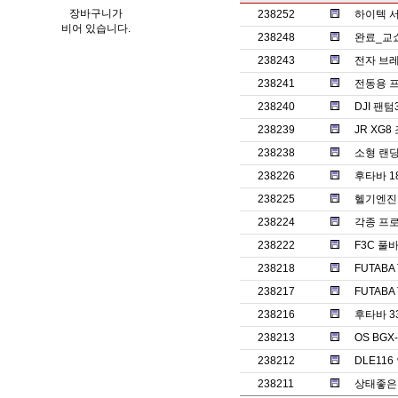
장바구니가
238252
하이텍 서보
비어 있습니다.
238248
완료_교
238243
전자 브레
238241
전동용 
238240
DJI 팬
238239
JR XG
238238
소형 랜
238226
후타바 1
238225
헬기엔진 o
238224
각종 프
238222
F3C 풀바
238218
FUTABA
238217
FUTABA
238216
후타바 3
238213
OS BGX
238212
DLE11
238211
상태좋은