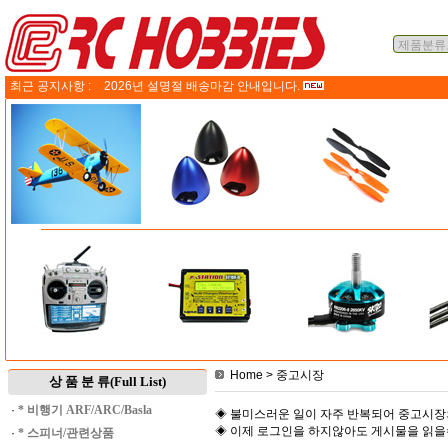
최근 공지사항 :
2026년 설명절 배송마감 안내입니다.
Home
> 중고시장
상 품 분 류(Full List)
·
* 비행기 ARF/ARC/Basla
◈ 불미스러운 일이 자주 반복되어 중고시장
◈ 이제 로그인을 하지않아도 게시물을 읽
·
* 스피너/관련상품