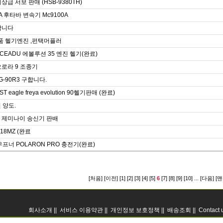
상급 서보 판매 (HSB-9380TH)
A 후타바 변속기 Mc9100A
합니다
품 헬기엔진 ,펀택머플러
CEADU 에볼루션 35 엔진 헬기(완료)
로라 9 조종기
FG-90R3 구합니다.
 eagle freya evolution 90헬기판매 (완료)
진 양도.
0 제미나이 송신기 판배
 18MZ (완료
우프너 POLARON PRO 충전기(완료)
[처음]
[이전]
[1]
[2]
[3]
[4]
[5]
6
[7]
[8]
[9]
[10]
...
[다음]
[맨
회사소개 ||
서비스 이용약관 ||
개인정보 보호정책 ||
배송조회 ||
Contact 