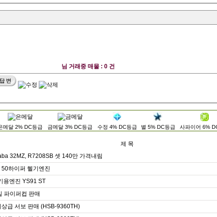
님 거래중 매물 : 0 건
은메달 2% DC등급
금메달 3% DC등급
수정 4% DC등급
별 5% DC등급
사파이어 6% 
제 목
aba 32MZ, R7208SB 셋 140만 가격내림
 50하이퍼 헬기엔진
용엔진 YS91 ST
일 파이퍼컵 판매
상급 서보 판매 (HSB-9360TH)