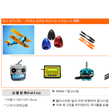
최근 공지사항 :
2026년 설명절 배송마감 안내입니다.
Home
> 중고시장
상 품 분 류(Full List)
·
* 비행기 ARF/ARC/Basla
◈ 불미스러운 일이 자주 반복되어 중고시장
◈ 이제 로그인을 하지않아도 게시물을 읽
·
* 스피너/관련상품