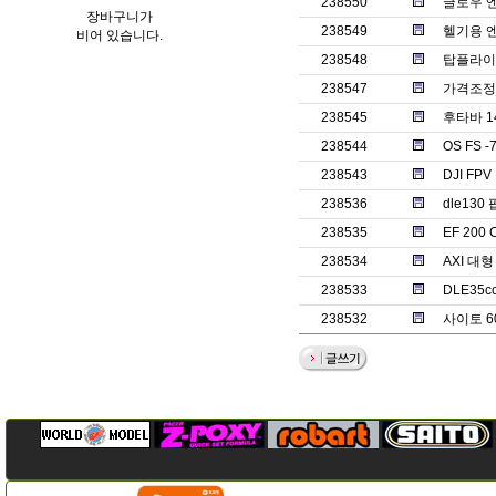
238550
글로우 
장바구니가
238549
헬기용 엔
비어 있습니다.
238548
탑플라이
238547
가격조정
238545
후타바 1
238544
OS FS 
238543
DJI F
238536
dle130
238535
EF 20
238534
AXI 대
238533
DLE35
238532
사이토 6