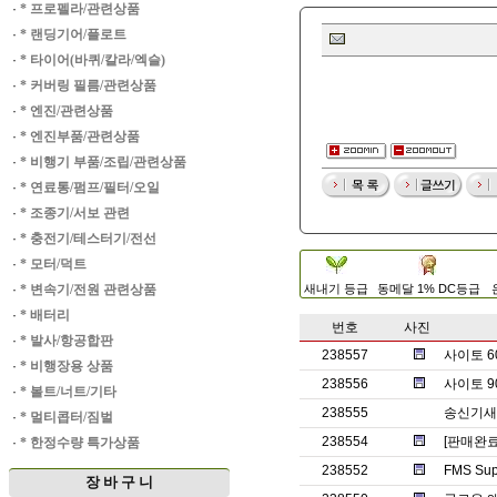
·
* 프로펠라/관련상품
·
* 랜딩기어/플로트
·
* 타이어(바퀴/칼라/엑슬)
·
* 커버링 필름/관련상품
·
* 엔진/관련상품
·
* 엔진부품/관련상품
·
* 비행기 부품/조립/관련상품
·
* 연료통/펌프/필터/오일
·
* 조종기/서보 관련
·
* 충전기/테스터기/전선
·
* 모터/덕트
·
* 변속기/전원 관련상품
새내기 등급
동메달 1% DC등급
·
* 배터리
번호
사진
·
* 발사/항공합판
238557
사이토 6
·
* 비행장용 상품
238556
사이토 9
·
* 볼트/너트/기타
238555
송신기새제
·
* 멀티콥터/짐벌
238554
[판매완료] 
·
* 한정수량 특가상품
238552
FMS Su
장 바 구 니