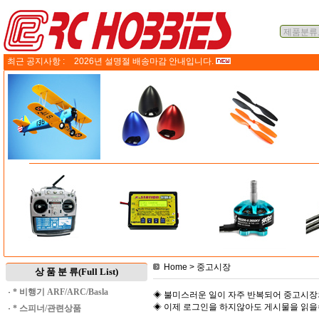
최근 공지사항 :
2026년 설명절 배송마감 안내입니다.
Home
> 중고시장
상 품 분 류(Full List)
·
* 비행기 ARF/ARC/Basla
◈ 불미스러운 일이 자주 반복되어 중고시장
◈ 이제 로그인을 하지않아도 게시물을 읽
·
* 스피너/관련상품