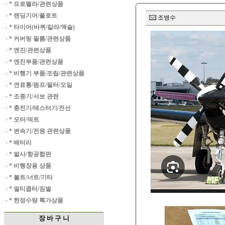
·
* 프로펠라/관련상품
·
* 랜딩기어/플로트
조병수
·
* 타이어(바퀴/칼라/엑슬)
·
* 커버링 필름/관련상품
·
* 엔진/관련상품
·
* 엔진부품/관련상품
·
* 비행기 부품/조립/관련상품
·
* 연료통/펌프/필터/오일
·
* 조종기/서보 관련
·
* 충전기/테스터기/전선
·
* 모터/덕트
·
* 변속기/전원 관련상품
·
* 배터리
·
* 발사/항공합판
·
* 비행장용 상품
·
* 볼트/너트/기타
·
* 멀티콥터/짐벌
·
* 한정수량 특가상품
장 바 구 니