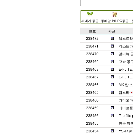
새내기 등급
동메달 1% DC등급
번호
사진
238472
엑스트라1
238471
엑스트라
238470
알미뉴 
238469
교쇼 공
238468
E-FLITE
238467
E-FLITE.
238466
MK.탑 
238465
탑스타
238460
라디오마스
238459
에어로플
238456
Top fli
238455
전동 티렉7
238454
YS 4