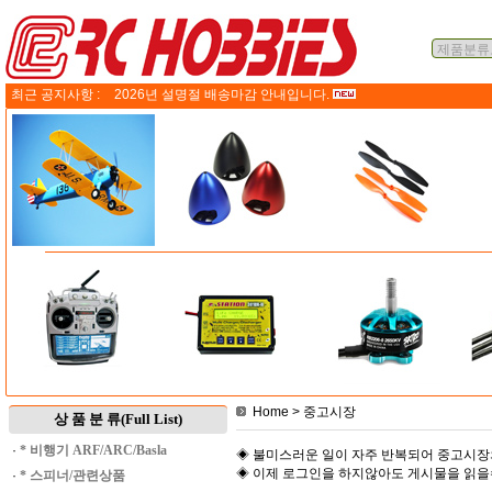
최근 공지사항 :
2026년 설명절 배송마감 안내입니다.
Home
> 중고시장
상 품 분 류(Full List)
·
* 비행기 ARF/ARC/Basla
◈ 불미스러운 일이 자주 반복되어 중고시장
◈ 이제 로그인을 하지않아도 게시물을 읽
·
* 스피너/관련상품