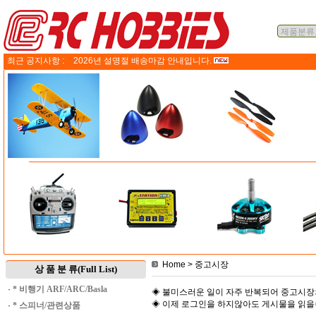
최근 공지사항 :
2026년 설명절 배송마감 안내입니다.
Home
> 중고시장
상 품 분 류(Full List)
·
* 비행기 ARF/ARC/Basla
◈ 불미스러운 일이 자주 반복되어 중고시장
◈ 이제 로그인을 하지않아도 게시물을 읽
·
* 스피너/관련상품