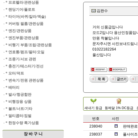
·
* 프로펠라/관련상품
·
* 랜딩기어/플로트
김완수
·
* 타이어(바퀴/칼라/엑슬)
·
* 커버링 필름/관련상품
거의 신품급입니다
·
* 엔진/관련상품
모드2입니다 용산인정품입
·
* 엔진부품/관련상품
만원 착불입니다
문자주시면 사진보내드림니
·
* 비행기 부품/조립/관련상품
01022182264
·
* 연료통/펌프/필터/오일
울산입니다
·
* 조종기/서보 관련
·
* 충전기/테스터기/전선
·
* 모터/덕트
·
* 변속기/전원 관련상품
·
* 배터리
·
* 발사/항공합판
·
* 비행장용 상품
새내기 등급
동메달 1% DC등급
·
* 볼트/너트/기타
·
* 멀티콥터/짐벌
번호
사진
·
* 한정수량 특가상품
238040
판매완료-r
장 바 구 니
238037
풀사이즈