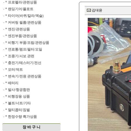
·
* 프로펠라/관련상품
·
* 랜딩기어/플로트
김대윤
·
* 타이어(바퀴/칼라/엑슬)
·
* 커버링 필름/관련상품
·
* 엔진/관련상품
·
* 엔진부품/관련상품
·
* 비행기 부품/조립/관련상품
·
* 연료통/펌프/필터/오일
·
* 조종기/서보 관련
·
* 충전기/테스터기/전선
·
* 모터/덕트
·
* 변속기/전원 관련상품
·
* 배터리
·
* 발사/항공합판
·
* 비행장용 상품
·
* 볼트/너트/기타
·
* 멀티콥터/짐벌
·
* 한정수량 특가상품
장 바 구 니