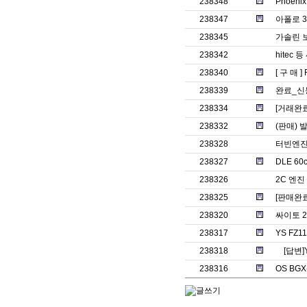
238348
Phoenix
238347
아폴로 3
238345
가솔린 
238342
hitec 
238340
[ 구 매 ] 
238339
완료_신
238334
[거래완료]
238332
(판매) 
238328
터빈엔진
238327
DLE 60
238326
2C 엔진 
238325
[판매완료]
238320
싸이토 
238317
YS FZ
238318
[답변]
238316
OS BG