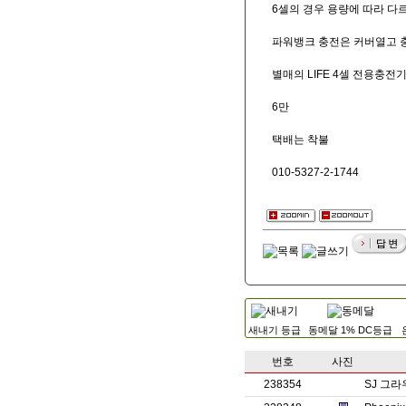
6셀의 경우 용량에 따라 다
파워뱅크 충전은 커버열고 
별매의 LIFE 4셀 전용충
6만
택배는 착불
010-5327-2-1744
새내기 등급
동메달 1% DC등급
번호
사진
238354
SJ 그라