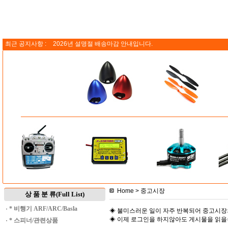
최근 공지사항 :
2026년 설명절 배송마감 안내입니다.
Home
> 중고시장
상 품 분 류(Full List)
·
* 비행기 ARF/ARC/Basla
◈ 불미스러운 일이 자주 반복되어 중고시장
◈ 이제 로그인을 하지않아도 게시물을 읽
·
* 스피너/관련상품