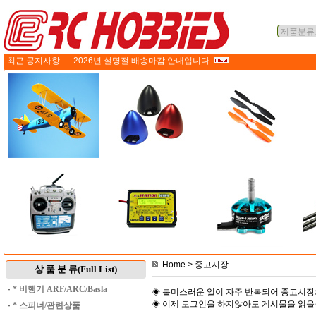
최근 공지사항 :
2026년 설명절 배송마감 안내입니다.
Home
> 중고시장
상 품 분 류(Full List)
·
* 비행기 ARF/ARC/Basla
◈ 불미스러운 일이 자주 반복되어 중고시장
◈ 이제 로그인을 하지않아도 게시물을 읽
·
* 스피너/관련상품