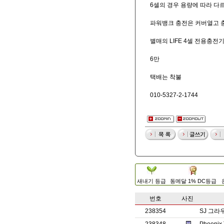
6셀의 경우 용량에 따라 다
파워뱅크 충전은 커버열고 
별매의 LIFE 4셀 전용충
6만
택배는 착불
010-5327-2-1744
새내기 등급
동메달 1% DC등급
번호
사진
238354
SJ 그라