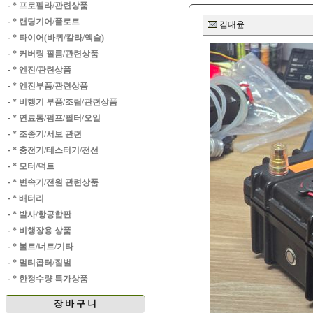
·
* 프로펠라/관련상품
·
* 랜딩기어/플로트
김대윤
·
* 타이어(바퀴/칼라/엑슬)
·
* 커버링 필름/관련상품
·
* 엔진/관련상품
·
* 엔진부품/관련상품
·
* 비행기 부품/조립/관련상품
·
* 연료통/펌프/필터/오일
·
* 조종기/서보 관련
·
* 충전기/테스터기/전선
·
* 모터/덕트
·
* 변속기/전원 관련상품
·
* 배터리
·
* 발사/항공합판
·
* 비행장용 상품
·
* 볼트/너트/기타
·
* 멀티콥터/짐벌
·
* 한정수량 특가상품
장 바 구 니