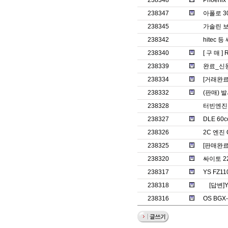
238348
Phoenix
238347
아폴로 3
238345
가솔린 보
238342
hitec 
238340
[ 구 매 ] 
238339
완료_신
238334
[거래완료]
238332
(판매) 
238328
터빈엔진
238327
DLE 60c
238326
2C 엔진 O
238325
[판매완료]
238320
싸이토 2
238317
YS FZ1
238318
[답변]
238316
OS BG