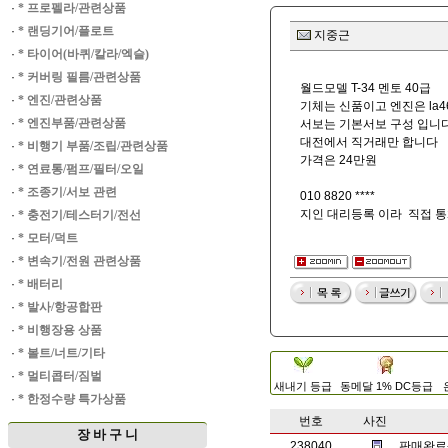
·
* 프로펠라/관련상품
·
* 랜딩기어/플로트
지중근
·
* 타이어(바퀴/칼라/엑슬)
·
* 커버링 필름/관련상품
월드모델 T-34 멘토 40급
·
* 엔진/관련상품
기체는 신품이고 엔진은 la
·
* 엔진부품/관련상품
서보는 기본서보 구성 입니
대전에서 직거래만 합니다
·
* 비행기 부품/조립/관련상품
가격은 24만원
·
* 연료통/펌프/필터/오일
·
* 조종기/서보 관련
010 8820 ****
지인 대리등록 이라 직접 
·
* 충전기/테스터기/전선
·
* 모터/덕트
·
* 변속기/전원 관련상품
·
* 배터리
·
* 발사/항공합판
·
* 비행장용 상품
·
* 볼트/너트/기타
·
* 멀티콥터/짐벌
새내기 등급
동메달 1% DC등급
·
* 한정수량 특가상품
번호
사진
장 바 구 니
238040
판매완료-r