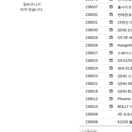
장바구니가
238037
풀사이즈
비어 있습니다.
238032
판매완료-에볼
238031
15엔진 
238030
[판매] 
238029
OS GF-
238028
Hange
238027
스페이스
238025
OS 61
238024
판매 DLE
238023
(판매) 
238021
(판매) 
238019
(판매) B
238012
Phoenix
238010
BOLLY
238009
3D 프로
238008
K110S 