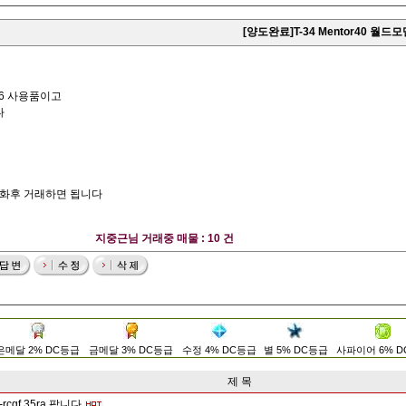
[양도완료]T-34 Mentor40 월드
46 사용품이고
다
통화후 거래하면 됩니다
지중근님 거래중 매물 : 10 건
은메달 2% DC등급
금메달 3% DC등급
수정 4% DC등급
별 5% DC등급
사파이어 6% 
제 목
cgf 35ra 팝니다