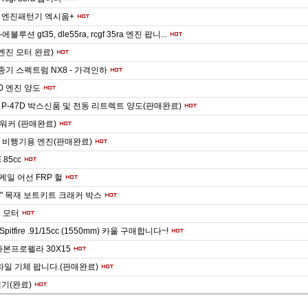
 엔진패턴기 엑시움+
루션 gt35, dle55ra, rcgf 35ra 엔진 팝니...
(엔진 모터 완료)
조종기 스펙트럼 NX8 - 가격인하
40 엔진 양도
r9 P-47D 박스신품 및 전동 리트렉트 양도(판매완료)
워커 (판매완료)
FX 비행기용 엔진(판매완료)
 85cc
스케일 어선 FRP 헐
48" 목재 보트키트 크래커 박스
L 모터
 Spitfire .91/15cc (1550mm) 카울 구매합니다~!
 카본프로펠라 30X15
파일 기체 팝니다.(판매완료)
헬기(완료)