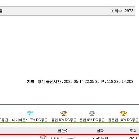
모델
조회수 : 2973
지역 :
경기
글쓴시간 :
2025-05-14 22:35:35
IP :
118.235.14.203
DC등급
다이아몬드 7% DC등급
동컵 8% DC등급
은컵 9% DC등급
골든컵 10% DC등급
글쓴이
날짜
조회
25-07-08
8898
2651