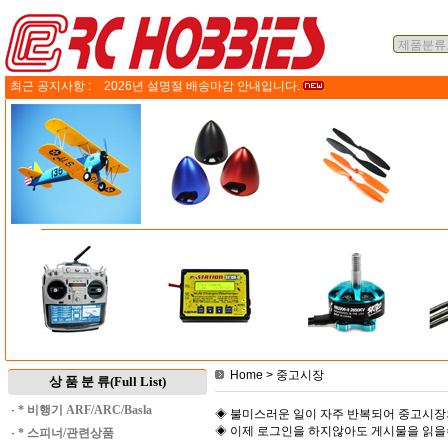
최근 공지사항 :
2026년 설명절 배송마감 안내입니다.
Home
> 중고시장
상 품 분 류(Full List)
·
* 비행기 ARF/ARC/Basla
◈ 불미스러운 일이 자주 반복되어 중고시장
◈ 이제 로그인을 하지않아도 게시물을 읽
·
* 스피너/관련상품