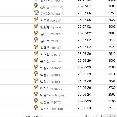
김재호
(kjhggm)
25-07-07
544
3086
김대윤
(1973kd)
25-07-06
20502
2758
김재호
(kjhggm)
25-07-05
52638
2927
김종호
(corsai)
25-07-02
321
3002
임광재
(kjlim5)
25-07-02
10598
2885
권태욱
(withkt)
25-07-02
5196
2875
권태욱
(withkt)
25-07-02
17878
2920
김종호
(corsai)
25-06-30
774
2812
김병일
(piperc)
25-06-29
16715
3009
윤석선
(younss)
25-06-29
1606
3188
박철기
(aeroba)
25-06-29
1174
3211
박철기
(aeroba)
25-06-29
1180
2836
박철기
(aeroba)
25-06-26
119
2730
임장석
(gangba)
25-06-24
747
2565
박종화
(hobbym)
25-06-23
1197
2790
김병일
(piperc)
25-06-23
0
2519
김완수
(ds5cph)