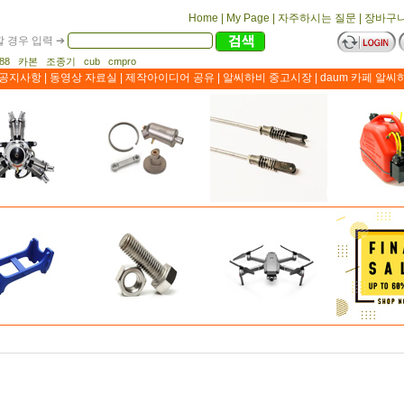
Home
|
My Page
|
자주하시는 질문
|
장바구
 경우 입력 ➔
1188 카본 조종기 cub cmpro
공지사항
|
동영상 자료실
|
제작아이디어 공유
|
알씨하비 중고시장
|
daum 카페 알씨