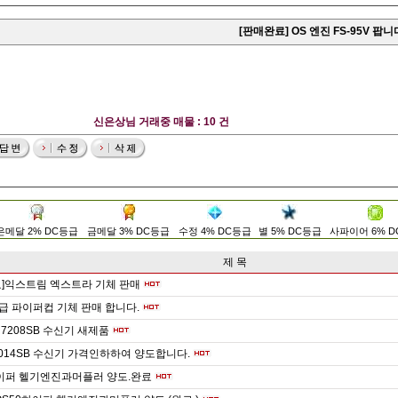
[판매완료] OS 엔진 FS-95V 팝니
신은상님 거래중 매물 : 10 건
은메달 2% DC등급
금메달 3% DC등급
수정 4% DC등급
별 5% DC등급
사파이어 6% 
제 목
료]익스트림 엑스트라 기체 판매
cc급 파이퍼컵 기체 판매 합니다.
 R7208SB 수신기 새제품
014SB 수신기 가격인하하여 양도합니다.
하이퍼 헬기엔진과머플러 양도.완료