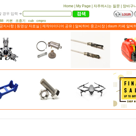
Home
|
My Page
|
자주하시는 질문
|
장바구
 경우 입력 ➔
1188 카본 조종기 cub cmpro
공지사항
|
동영상 자료실
|
제작아이디어 공유
|
알씨하비 중고시장
|
daum 카페 알씨