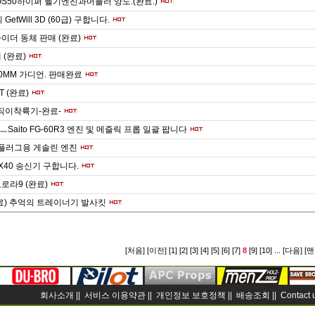
OS50하이퍼 헬기엔진과머플러 양도.(완료.)
t 의 GetWill 3D (60급) 구합니다.
라이더 동체 판매 (완료)
 (완료)
20MM 가디언. 판매완료
T (완료)
수직이착륙기-완료-
Saito FG-60R3 엔진 및 메즐릭 프롭 일괄 팝니다
cc 플러그용 게솔린 엔진
X40 송신기 구합니다.
로라9 (완료)
료) 추억의 트레이너기 발사킷
[처음]
[이전]
[1]
[2]
[3]
[4]
[5]
[6]
[7]
8
[9]
[10]
...
[다음]
[맨
회사소개 ||
서비스 이용약관 ||
개인정보 보호정책 ||
배송조회 ||
Contact 