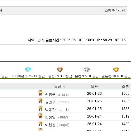
다
조회수 : 2691
지역 :
경기
글쓴시간 :
2025-05-10 11:30:01
IP :
58.29.187.116
DC등급
다이아몬드 7% DC등급
동컵 8% DC등급
은컵 9% DC등급
골든컵 10% DC등급
글쓴이
날짜
조회
26-01-26
16446
1565
권명구
(terasa)
26-01-26
48917
1736
권명구
(terasa)
26-01-25
6733
1583
박동환
(rcont1)
26-01-24
415
1519
김성일
(ksihiy)
26-01-24
0
1489
이헌섭
(ssogal)