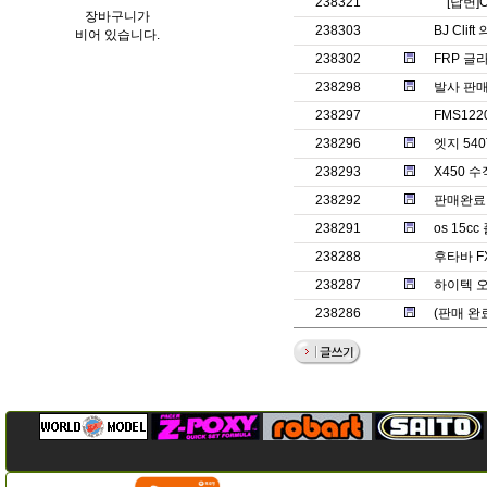
238321
[답변]
장바구니가
238303
BJ Clif
비어 있습니다.
238302
FRP 글
238298
발사 판매
238297
FMS12
238296
엣지 540
238293
X450 
238292
판매완료ㅡ
238291
os 15
238288
후타바 F
238287
하이텍 오
238286
(판매 완