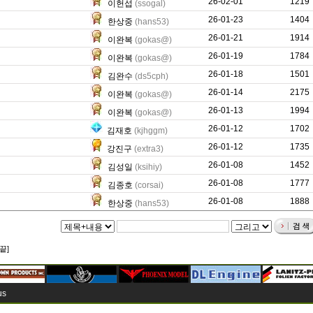
26-02-01
0
1219
이헌섭
(ssogal)
26-01-23
0
1404
한상중
(hans53)
26-01-21
5150
1914
이완복
(gokas@)
26-01-19
8498
1784
이완복
(gokas@)
26-01-18
0
1501
김완수
(ds5cph)
26-01-14
14675
2175
이완복
(gokas@)
26-01-13
3789
1994
이완복
(gokas@)
26-01-12
12381
1702
김재호
(kjhggm)
26-01-12
6603
1735
강진구
(extra3)
26-01-08
0
1452
김성일
(ksihiy)
26-01-08
11546
1777
김종호
(corsai)
26-01-08
5297
1888
한상중
(hans53)
끝]
us