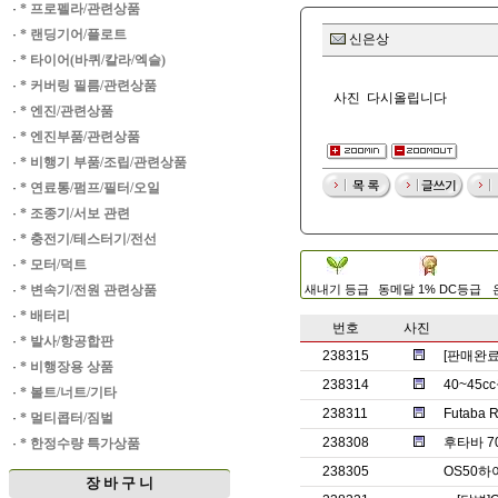
·
* 프로펠라/관련상품
·
* 랜딩기어/플로트
신은상
·
* 타이어(바퀴/칼라/엑슬)
·
* 커버링 필름/관련상품
사진 다시올립니다
·
* 엔진/관련상품
·
* 엔진부품/관련상품
·
* 비행기 부품/조립/관련상품
·
* 연료통/펌프/필터/오일
·
* 조종기/서보 관련
·
* 충전기/테스터기/전선
·
* 모터/덕트
·
* 변속기/전원 관련상품
새내기 등급
동메달 1% DC등급
·
* 배터리
번호
사진
·
* 발사/항공합판
238315
[판매완
·
* 비행장용 상품
238314
40~45
·
* 볼트/너트/기타
238311
Futaba
·
* 멀티콥터/짐벌
238308
후타바 7
·
* 한정수량 특가상품
238305
OS50
장 바 구 니