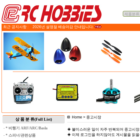
최근 공지사항 :
2026년 설명절 배송마감 안내입니다.
Home
> 중고시장
상 품 분 류(Full List)
·
* 비행기 ARF/ARC/Basla
◈ 불미스러운 일이 자주 반복되어 중고시장
◈ 이제 로그인을 하지않아도 게시물을 읽
·
* 스피너/관련상품