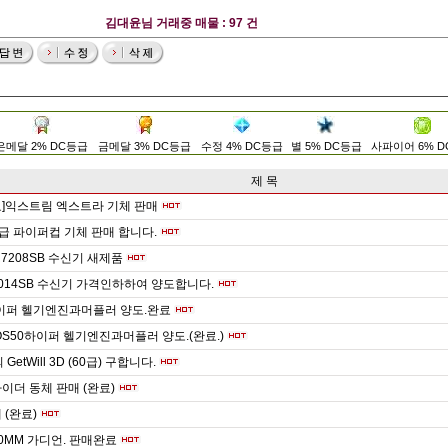
김대윤님 거래중 매물 : 97 건
은메달 2% DC등급
금메달 3% DC등급
수정 4% DC등급
별 5% DC등급
사파이어 6% 
제 목
료]익스트림 엑스트라 기체 판매
cc급 파이퍼컵 기체 판매 합니다.
 R7208SB 수신기 새제품
014SB 수신기 가격인하하여 양도합니다.
하이퍼 헬기엔진과머플러 양도.완료
OS50하이퍼 헬기엔진과머플러 양도.(완료.)
t 의 GetWill 3D (60급) 구합니다.
라이더 동체 판매 (완료)
 (완료)
20MM 가디언. 판매완료