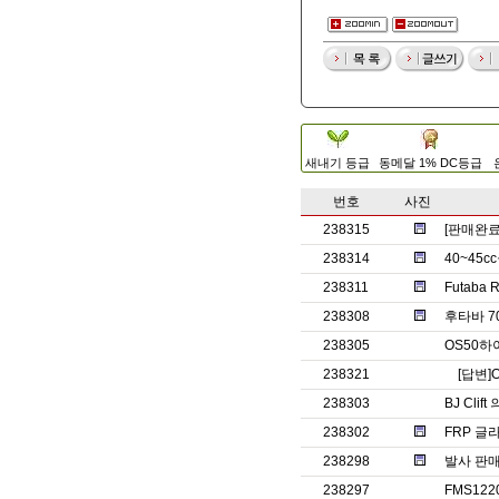
새내기 등급
동메달 1% DC등급
번호
사진
238315
[판매완
238314
40~45
238311
Futaba
238308
후타바 7
238305
OS50
238321
[답변]
238303
BJ Clif
238302
FRP 글
238298
발사 판매
238297
FMS12