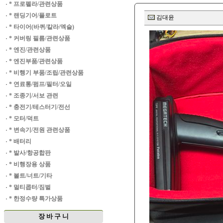
·
* 프로펠라/관련상품
·
* 랜딩기어/플로트
김대윤
·
* 타이어(바퀴/칼라/엑슬)
·
* 커버링 필름/관련상품
·
* 엔진/관련상품
·
* 엔진부품/관련상품
·
* 비행기 부품/조립/관련상품
·
* 연료통/펌프/필터/오일
·
* 조종기/서보 관련
·
* 충전기/테스터기/전선
·
* 모터/덕트
·
* 변속기/전원 관련상품
·
* 배터리
·
* 발사/항공합판
·
* 비행장용 상품
·
* 볼트/너트/기타
·
* 멀티콥터/짐벌
·
* 한정수량 특가상품
장 바 구 니