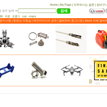
Home
|
My Page
|
자주하시는 질문
|
장바구
 경우 입력 ➔
1188 카본 조종기 cub cmpro
공지사항
|
동영상 자료실
|
제작아이디어 공유
|
알씨하비 중고시장
|
daum 카페 알씨