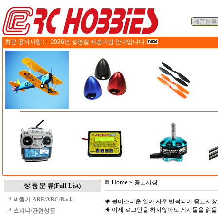
최근 공지사항 :
2026년 설명절 배송마감 안내입니다.
Home
> 중고시장
상 품 분 류(Full List)
·
* 비행기 ARF/ARC/Basla
◈ 불미스러운 일이 자주 반복되어 중고시장
◈ 이제 로그인을 하지않아도 게시물을 읽
·
* 스피너/관련상품