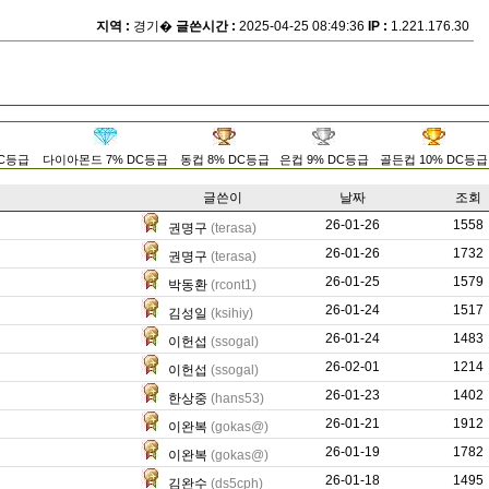
지역 :
경기�
글쓴시간 :
2025-04-25 08:49:36
IP :
1.221.176.30
DC등급
다이아몬드 7% DC등급
동컵 8% DC등급
은컵 9% DC등급
골든컵 10% DC등급
글쓴이
날짜
조회
26-01-26
16372
1558
권명구
(terasa)
26-01-26
48804
1732
권명구
(terasa)
26-01-25
6716
1579
박동환
(rcont1)
26-01-24
415
1517
김성일
(ksihiy)
26-01-24
0
1483
이헌섭
(ssogal)
26-02-01
0
1214
이헌섭
(ssogal)
26-01-23
0
1402
한상중
(hans53)
26-01-21
5145
1912
이완복
(gokas@)
26-01-19
8489
1782
이완복
(gokas@)
26-01-18
0
1495
김완수
(ds5cph)