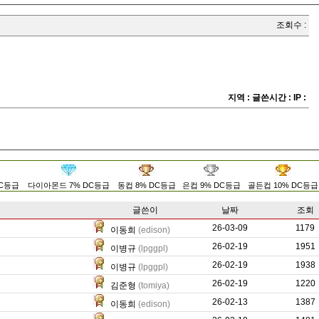
조회수 :
지역 :
글쓴시간 :
IP :
DC등급
다이아몬드 7% DC등급
동컵 8% DC등급
은컵 9% DC등급
골든컵 10% DC등급
글쓴이
날짜
조회
26-03-09
2212
1179
이동희
(edison)
26-02-19
235
1951
이병규
(lpggpl)
26-02-19
0
1938
이병규
(lpggpl)
26-02-19
0
1220
김준형
(tomiya)
26-02-13
1489
1387
이동희
(edison)