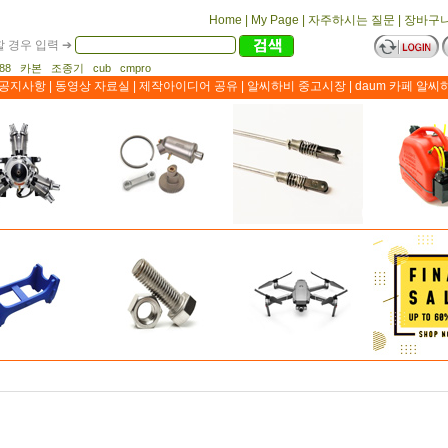
Home
|
My Page
|
자주하시는 질문
|
장바구
 경우 입력 ➔
1188 카본 조종기 cub cmpro
공지사항
|
동영상 자료실
|
제작아이디어 공유
|
알씨하비 중고시장
|
daum 카페 알씨