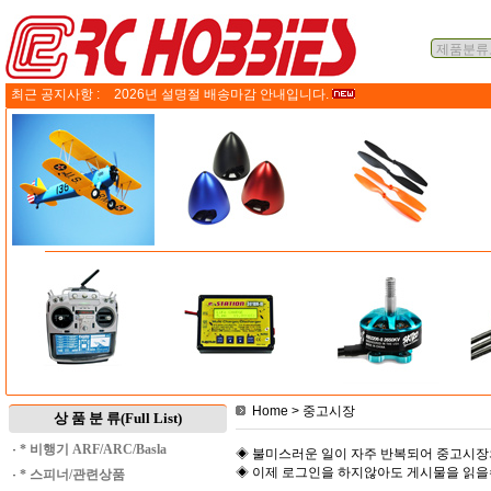
최근 공지사항 :
2026년 설명절 배송마감 안내입니다.
Home
> 중고시장
상 품 분 류(Full List)
·
* 비행기 ARF/ARC/Basla
◈ 불미스러운 일이 자주 반복되어 중고시장
◈ 이제 로그인을 하지않아도 게시물을 읽
·
* 스피너/관련상품