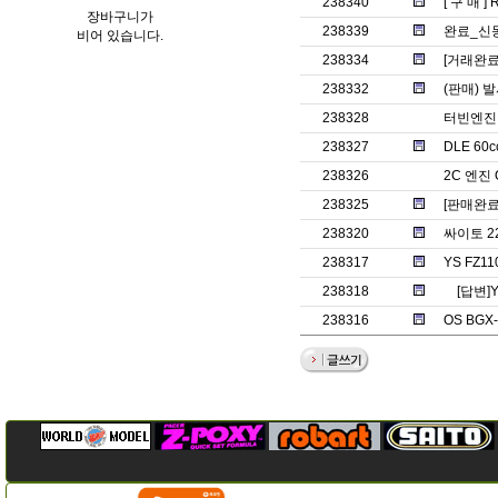
238340
[ 구 매 ] 
장바구니가
238339
완료_신
비어 있습니다.
238334
[거래완료]
238332
(판매) 
238328
터빈엔진
238327
DLE 60c
238326
2C 엔진 O
238325
[판매완료]
238320
싸이토 2
238317
YS FZ1
238318
[답변]
238316
OS BG