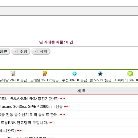
님 거래중 매물 : 0 건
은메달 2% DC등급
금메달 3% DC등급
수정 4% DC등급
별 5% DC등급
사파이어 6% 
제 목
우프너 POLARON PRO 충전기(완료)
 Tucano 30-35cc GP/EP 2060mm 신품
0급 전동 송수신기 제외 풀세트 판매.
트용KNK 연료탱크 구합니다.
등 써보(완료)