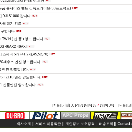
Royal/Marutaka P-38 kit 도면
동품 풀사이즈 벨트 감속드라이브(50프로덕트)
 DJI S1000 팝니다
발사비행기 키트
 구합니다
c TWIN ( 신 품 ) 양도 합니다
S 46AX2 46AXII
 스피너 5개 (41 2개,45,52,70)
20제우스 엔진 양도합니다.
10 엔진 양도합니다.
YS FZ110 엔진 양도합니다.
X-1 신품엔진 양도합니다.
[처음]
[이전]
[1]
[2]
[3]
[4]
[5]
[6]
7
[8]
[9]
[10]
...
[다음]
[맨
회사소개 ||
서비스 이용약관 ||
개인정보 보호정책 ||
배송조회 ||
Contact 