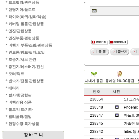
·
* 프로펠라/관련상품
·
* 랜딩기어/플로트
·
* 타이어(바퀴/칼라/엑슬)
·
* 커버링 필름/관련상품
·
* 엔진/관련상품
·
* 엔진부품/관련상품
·
* 비행기 부품/조립/관련상품
·
* 연료통/펌프/필터/오일
·
* 조종기/서보 관련
·
* 충전기/테스터기/전선
·
* 모터/덕트
·
* 변속기/전원 관련상품
새내기 등급
동메달 1% DC등급
·
* 배터리
번호
사진
·
* 발사/항공합판
238354
SJ 그라
·
* 비행장용 상품
238348
Phoenix
·
* 볼트/너트/기타
238347
아폴로 3
·
* 멀티콥터/짐벌
238345
가솔린 보
·
* 한정수량 특가상품
238342
hitec 
장 바 구 니