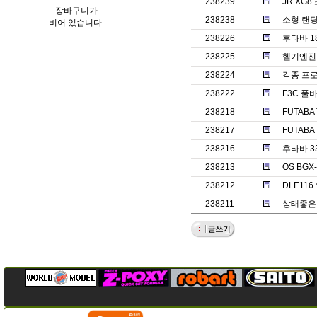
238239
JR XG
장바구니가
238238
소형 랜
비어 있습니다.
238226
후타바 1
238225
헬기엔진 o
238224
각종 프
238222
F3C 풀바
238218
FUTABA
238217
FUTABA
238216
후타바 3
238213
OS BGX
238212
DLE11
238211
상태좋은