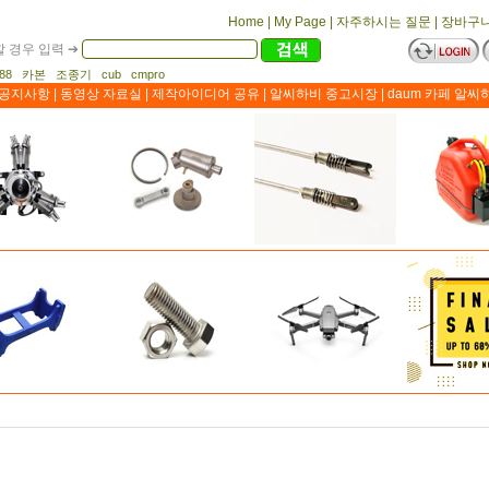
Home
|
My Page
|
자주하시는 질문
|
장바구
 경우 입력 ➔
1188 카본 조종기 cub cmpro
공지사항
|
동영상 자료실
|
제작아이디어 공유
|
알씨하비 중고시장
|
daum 카페 알씨