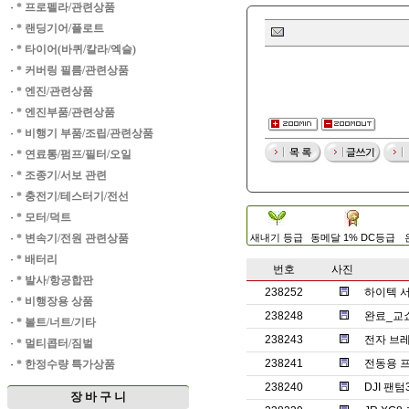
·
* 프로펠라/관련상품
·
* 랜딩기어/플로트
·
* 타이어(바퀴/칼라/엑슬)
·
* 커버링 필름/관련상품
·
* 엔진/관련상품
·
* 엔진부품/관련상품
·
* 비행기 부품/조립/관련상품
·
* 연료통/펌프/필터/오일
·
* 조종기/서보 관련
·
* 충전기/테스터기/전선
·
* 모터/덕트
·
* 변속기/전원 관련상품
새내기 등급
동메달 1% DC등급
·
* 배터리
번호
사진
·
* 발사/항공합판
238252
하이텍 서보
·
* 비행장용 상품
238248
완료_교
·
* 볼트/너트/기타
238243
전자 브레
·
* 멀티콥터/짐벌
238241
전동용 
·
* 한정수량 특가상품
238240
DJI 팬
장 바 구 니