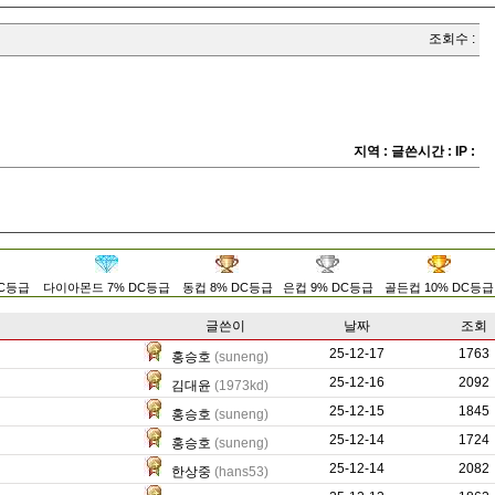
조회수 :
지역 :
글쓴시간 :
IP :
DC등급
다이아몬드 7% DC등급
동컵 8% DC등급
은컵 9% DC등급
골든컵 10% DC등급
글쓴이
날짜
조회
25-12-17
188
1763
홍승호
(suneng)
25-12-16
400
2092
김대윤
(1973kd)
25-12-15
150
1845
홍승호
(suneng)
25-12-14
298
1724
홍승호
(suneng)
25-12-14
17983
2082
한상중
(hans53)