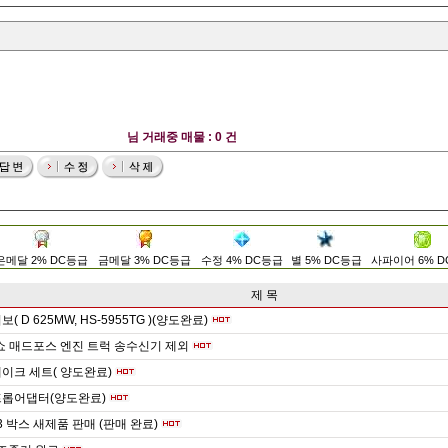
님 거래중 매물 : 0 건
은메달 2% DC등급
금메달 3% DC등급
수정 4% DC등급
별 5% DC등급
사파이어 6% 
제 목
( D 625MW, HS-5955TG )(양도완료)
쇼 매드포스 엔진 트럭 송수신기 제외
이크 세트( 양도완료)
프롭어댑터(양도완료)
텀3 박스 새제품 판매 (판매 완료)