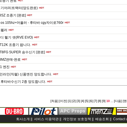
8 조종기 완료
딩기어/리트랙터(양도완료)
8SZ 조종기 [완료]
s 105hz+머플러 - 후타바 cgy자이로760r
로펠러
디 헬기 셋(RVE EVO)
 T12K 조종기 팝니다.
 T8FG SUPER 송수신기 [완료]
3MZ판매-완료
-1 엔진
6 인라인(직렬) 신품엔진 양도합니다.
 후타바수신기 2종 양도합니다.
[처음]
[이전]
[1]
[2]
[3]
[4]
[5]
[6]
[7]
[8]
[9]
10
...
[다음]
[맨
회사소개 ||
서비스 이용약관 ||
개인정보 보호정책 ||
배송조회 ||
Contact 