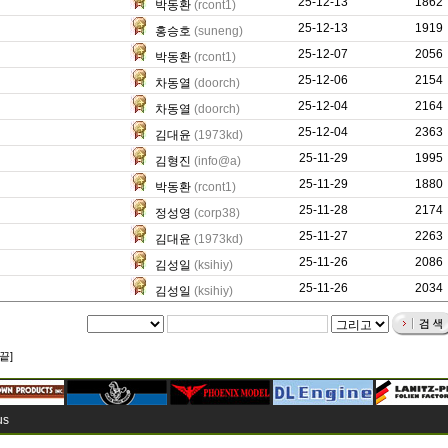
25-12-13
1049
1862
박동환
(rcont1)
25-12-13
474
1919
홍승호
(suneng)
25-12-07
711
2056
박동환
(rcont1)
25-12-06
23571
2154
차동열
(doorch)
25-12-04
20635
2164
차동열
(doorch)
25-12-04
517
2363
김대윤
(1973kd)
25-11-29
14298
1995
김형진
(info@a)
25-11-29
724
1880
박동환
(rcont1)
25-11-28
7687
2174
정성영
(corp38)
25-11-27
371
2263
김대윤
(1973kd)
25-11-26
1118
2086
김성일
(ksihiy)
25-11-26
556
2034
김성일
(ksihiy)
끝]
us