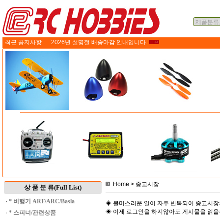
최근 공지사항 :
2026년 설명절 배송마감 안내입니다.
Home
> 중고시장
상 품 분 류(Full List)
·
* 비행기 ARF/ARC/Basla
◈ 불미스러운 일이 자주 반복되어 중고시장
◈ 이제 로그인을 하지않아도 게시물을 읽
·
* 스피너/관련상품