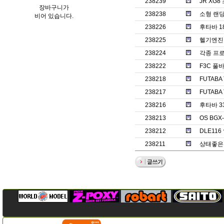
238239
JR XG
장바구니가
238238
소형 랜
비어 있습니다.
238226
후타바 1
238225
헬기엔진 o
238224
각종 프
238222
F3C 풀바
238218
FUTABA
238217
FUTABA
238216
후타바 3
238213
OS BGX
238212
DLE11
238211
상태좋은