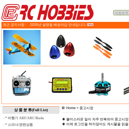
최근 공지사항 :
2026년 설명절 배송마감 안내입니다.
Home
> 중고시장
상 품 분 류(Full List)
·
* 비행기 ARF/ARC/Basla
◈ 불미스러운 일이 자주 반복되어 중고시장
◈ 이제 로그인을 하지않아도 게시물을 읽
·
* 스피너/관련상품