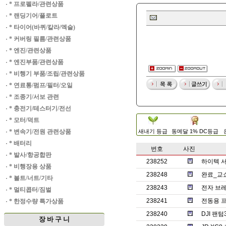
·
* 프로펠라/관련상품
·
* 랜딩기어/플로트
·
* 타이어(바퀴/칼라/엑슬)
·
* 커버링 필름/관련상품
·
* 엔진/관련상품
·
* 엔진부품/관련상품
·
* 비행기 부품/조립/관련상품
·
* 연료통/펌프/필터/오일
·
* 조종기/서보 관련
·
* 충전기/테스터기/전선
·
* 모터/덕트
·
* 변속기/전원 관련상품
새내기 등급
동메달 1% DC등급
·
* 배터리
번호
사진
·
* 발사/항공합판
238252
하이텍 서보
·
* 비행장용 상품
238248
완료_교
·
* 볼트/너트/기타
238243
전자 브레
·
* 멀티콥터/짐벌
238241
전동용 
·
* 한정수량 특가상품
238240
DJI 팬
장 바 구 니