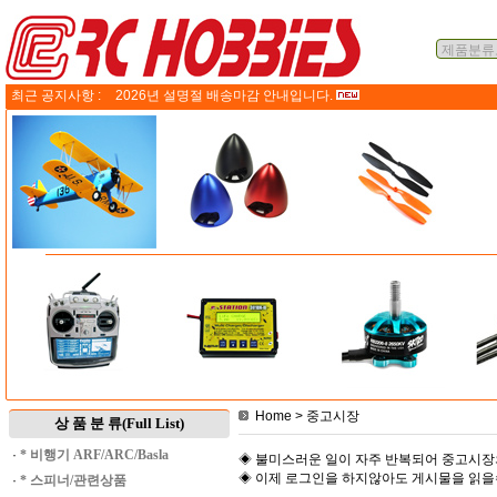
최근 공지사항 :
2026년 설명절 배송마감 안내입니다.
Home
> 중고시장
상 품 분 류(Full List)
·
* 비행기 ARF/ARC/Basla
◈ 불미스러운 일이 자주 반복되어 중고시장
◈ 이제 로그인을 하지않아도 게시물을 읽
·
* 스피너/관련상품