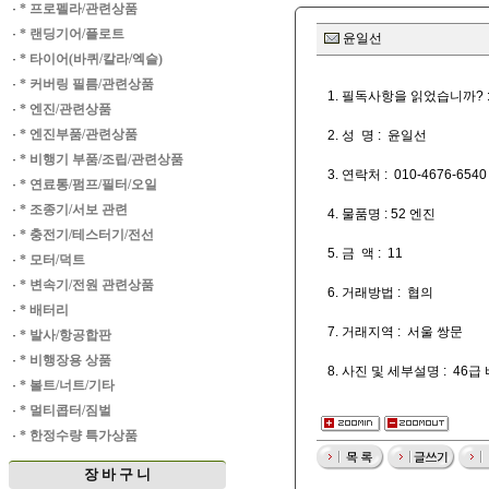
·
* 프로펠라/관련상품
·
* 랜딩기어/플로트
윤일선
·
* 타이어(바퀴/칼라/엑슬)
·
* 커버링 필름/관련상품
1. 필독사항을 읽었습니까? :
·
* 엔진/관련상품
·
* 엔진부품/관련상품
2. 성 명 : 윤일선
·
* 비행기 부품/조립/관련상품
3. 연락처 : 010-4676-6540
·
* 연료통/펌프/필터/오일
·
* 조종기/서보 관련
4. 물품명 : 52 엔진
·
* 충전기/테스터기/전선
5. 금 액 : 11
·
* 모터/덕트
·
* 변속기/전원 관련상품
6. 거래방법 : 협의
·
* 배터리
7. 거래지역 : 서울 쌍문
·
* 발사/항공합판
·
* 비행장용 상품
8. 사진 및 세부설명 : 
·
* 볼트/너트/기타
·
* 멀티콥터/짐벌
·
* 한정수량 특가상품
장 바 구 니