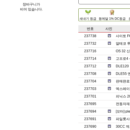
장바구니가
비어 있습니다.
새내기 등급
동메달 1% DC등급
번호
사진
237738
사이토 F
237732
알테코 투
237716
OS 32
237714
고프로4 
237712
DLE12
237708
DLE55
237704
판매완료ㅡ썬
237703
엑스레이 
237701
피닉스 2
237695
전동자재
237694
[모터] pl
237691
파일롯사의
237690
30CC 