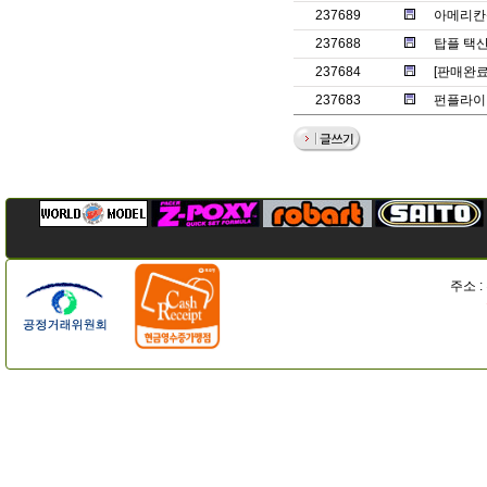
237689
아메리칸젯
237688
탑플 택산
237684
[판매완료
237683
펀플라이 
주소 :