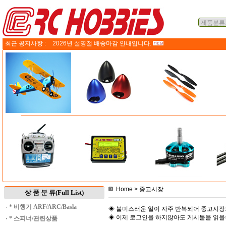
최근 공지사항 :
2026년 설명절 배송마감 안내입니다.
Home
> 중고시장
상 품 분 류(Full List)
·
* 비행기 ARF/ARC/Basla
◈ 불미스러운 일이 자주 반복되어 중고시장
◈ 이제 로그인을 하지않아도 게시물을 읽
·
* 스피너/관련상품