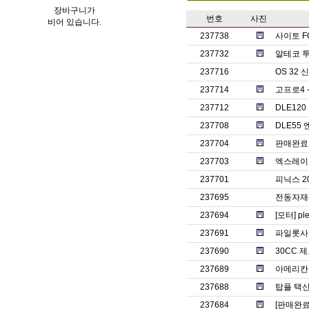
장바구니가
번호
사진
비어 있습니다.
237738
사이토 F
237732
알테코 투
237716
OS 32
237714
고프로4 
237712
DLE12
237708
DLE55
237704
판매완료ㅡ썬
237703
엑스레이 
237701
피닉스 2
237695
전동자재
237694
[모터] pl
237691
파일롯사의
237690
30CC 
237689
아메리칸젯
237688
탑플 택산
237684
[판매완료