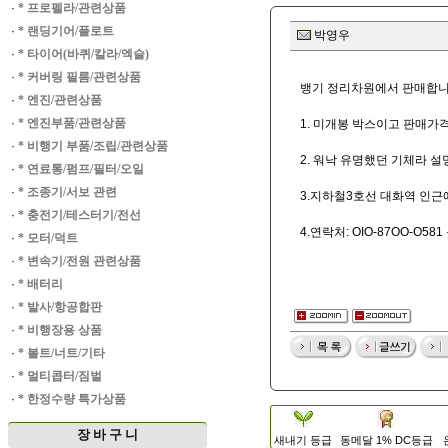
·
* 프로펠라/관련상품
·
* 랜딩기어/플로트
박영우
·
* 타이어(바퀴/칼라/엑슬)
·
* 커버링 필름/관련상품
뱅기 정리차원에서 판매합니
·
* 엔진/관련상품
·
* 엔진부품/관련상품
1. 미개봉 박스이고 판매가격
·
* 비행기 부품/조립/관련상품
2. 워낙 유명했던 기체라 
·
* 연료통/펌프/필터/오일
·
* 조종기/서보 관련
3.지하철3호선 대화역 인근
·
* 충전기/테스터기/전선
4.연락처: OIO-87OO-O
·
* 모터/덕트
·
* 변속기/전원 관련상품
·
* 배터리
·
* 발사/항공합판
·
* 비행장용 상품
·
* 볼트/너트/기타
·
* 멀티콥터/짐벌
·
* 한정수량 특가상품
장 바 구 니
새내기 등급
동메달 1% DC등급