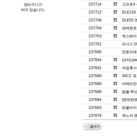
237714
고프로4 
장바구니가
비어 있습니다.
237712
DLE12
237708
DLE55
237704
판매완료ㅡ썬
237703
엑스레이 
237701
피닉스 2
237695
전동자재
237694
[모터] pl
237691
파일롯사의
237690
30CC 
237689
아메리칸젯
237688
탑플 택산
237684
[판매완료
237683
펀플라이 
237679
제노아 엔