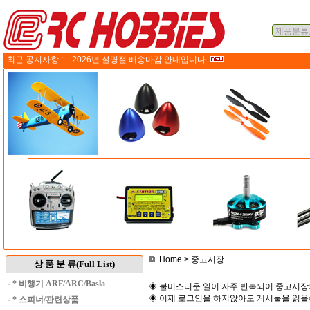
최근 공지사항 :
2026년 설명절 배송마감 안내입니다.
Home
> 중고시장
상 품 분 류(Full List)
·
* 비행기 ARF/ARC/Basla
◈ 불미스러운 일이 자주 반복되어 중고시장
◈ 이제 로그인을 하지않아도 게시물을 읽
·
* 스피너/관련상품