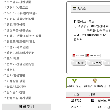
·
* 프로펠라/관련상품
·
* 랜딩기어/플로트
홍승호
·
* 타이어(바퀴/칼라/엑슬)
·
* 커버링 필름/관련상품
1) 플러그 - 중고
·
* 엔진/관련상품
2) 교정공구 : 049엔진의
·
* 엔진부품/관련상품
유격을 없애주는 공
금액 : x만원(배송비 포함)
·
* 비행기 부품/조립/관련상품
연락처:
·
* 연료통/펌프/필터/오일
·
* 조종기/서보 관련
·
* 충전기/테스터기/전선
·
* 모터/덕트
·
* 변속기/전원 관련상품
·
* 배터리
·
* 발사/항공합판
·
* 비행장용 상품
새내기 등급
동메달 1% DC등급
·
* 볼트/너트/기타
·
* 멀티콥터/짐벌
번호
사진
·
* 한정수량 특가상품
237732
알테코 투
장 바 구 니
237716
OS 32