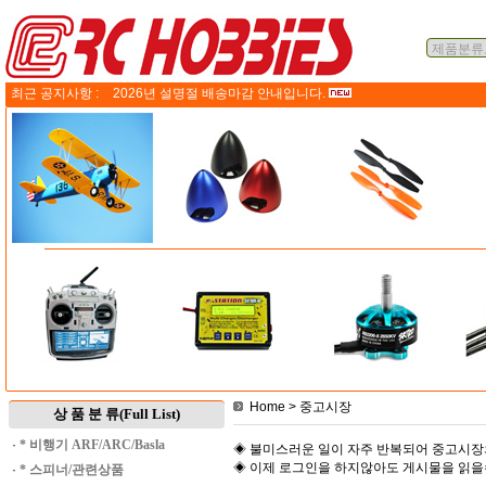
최근 공지사항 :
2026년 설명절 배송마감 안내입니다.
Home
> 중고시장
상 품 분 류(Full List)
·
* 비행기 ARF/ARC/Basla
◈ 불미스러운 일이 자주 반복되어 중고시장
◈ 이제 로그인을 하지않아도 게시물을 읽
·
* 스피너/관련상품