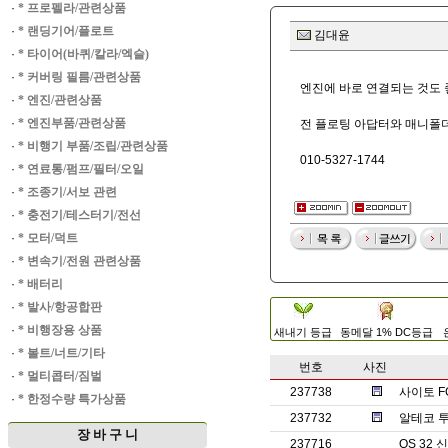
·
* 프로펠라/관련상품
·
* 랜딩기어/플로트
김대윤
·
* 타이어(바퀴/칼라/엑슬)
·
* 커버링 필름/관련상품
엔진에 바로 연결되는 것도
·
* 엔진/관련상품
·
* 엔진부품/관련상품
전 플로팅 아답터와 매니폴
·
* 비행기 부품/조립/관련상품
010-5327-1744
·
* 연료통/펌프/필터/오일
·
* 조종기/서보 관련
·
* 충전기/테스터기/전선
·
* 모터/덕트
·
* 변속기/전원 관련상품
·
* 배터리
·
* 발사/항공합판
·
* 비행장용 상품
새내기 등급
동메달 1% DC등급
·
* 볼트/너트/기타
번호
사진
·
* 멀티콥터/짐벌
237738
사이토 F
·
* 한정수량 특가상품
237732
알테코 투
장 바 구 니
237716
OS 32