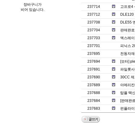
장바구니가
237714
고프로4 
비어 있습니다.
237712
DLE12
237708
DLE55
237704
판매완료ㅡ썬
237703
엑스레이 
237701
피닉스 2
237695
전동자재
237694
[모터] pl
237691
파일롯사의
237690
30CC 
237689
아메리칸젯
237688
탑플 택산
237684
[판매완료
237683
펀플라이 