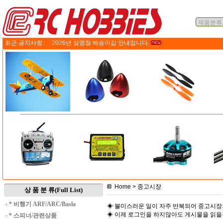
최근 공지사항 :
2026년 설명절 배송마감 안내입니다.
Home
> 중고시장
상 품 분 류(Full List)
·
* 비행기 ARF/ARC/Basla
◈ 불미스러운 일이 자주 반복되어 중고시장
◈ 이제 로그인을 하지않아도 게시물을 읽
·
* 스피너/관련상품