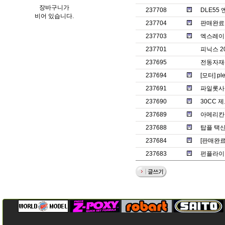
장바구니가
237708
DLE55
비어 있습니다.
237704
판매완료ㅡ썬
237703
엑스레이 
237701
피닉스 2
237695
전동자재
237694
[모터] pl
237691
파일롯사의
237690
30CC 
237689
아메리칸젯
237688
탑플 택산
237684
[판매완료
237683
펀플라이 