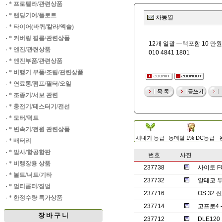
·
* 프로펠라/관련상품
·
* 랜딩기어/플로트
차동열
·
* 타이어(바퀴/칼라/엑슬)
·
* 커버링 필름/관련상품
12개 일괄 —택포함 10 만원
·
* 엔진/관련상품
010 4841 1801
·
* 엔진부품/관련상품
·
* 비행기 부품/조립/관련상품
·
* 연료통/펌프/필터/오일
·
* 조종기/서보 관련
·
* 충전기/테스터기/전선
·
* 모터/덕트
·
* 변속기/전원 관련상품
새내기 등급
동메달 1% DC등급
·
* 배터리
·
* 발사/항공합판
번호
사진
·
* 비행장용 상품
237738
사이토 F
·
* 볼트/너트/기타
237732
알테코 투
·
* 멀티콥터/짐벌
237716
OS 32
·
* 한정수량 특가상품
237714
고프로4 
장 바 구 니
237712
DLE12