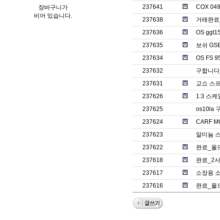
237641
COX 0
장바구니가
비어 있습니다.
237638
거래완료_
237636
OS ggt
237635
보쉬 GS
237634
OS FS 9
237632
구합니다_
237631
교쇼 스프
237626
1:3 스
237625
os10la
237624
CARF M
237623
알미늄 
237622
완료_올드
237618
완료_2
237617
소장용 
237616
완료_올