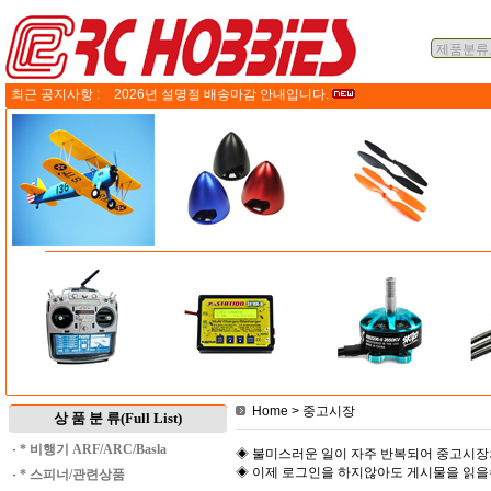
최근 공지사항 :
2026년 설명절 배송마감 안내입니다.
Home
> 중고시장
상 품 분 류(Full List)
·
* 비행기 ARF/ARC/Basla
◈ 불미스러운 일이 자주 반복되어 중고시장
◈ 이제 로그인을 하지않아도 게시물을 읽
·
* 스피너/관련상품