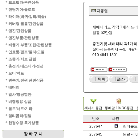
·
* 프로펠라/관련상품
·
* 랜딩기어/플로트
차동열
·
* 타이어(바퀴/칼라/엑슬)
·
* 커버링 필름/관련상품
새배터리도 각각 1개식 드
·
* 엔진/관련상품
일괄 52만원
·
* 엔진부품/관련상품
충전기및 새배터리 각1개씩
·
* 비행기 부품/조립/관련상품
잘아시는분께서 구입 바랍
·
* 연료통/펌프/필터/오일
010 4841 1801
·
* 조종기/서보 관련
·
* 충전기/테스터기/전선
·
* 모터/덕트
·
* 변속기/전원 관련상품
·
* 배터리
·
* 발사/항공합판
·
* 비행장용 상품
새내기 등급
동메달 1% DC등급
·
* 볼트/너트/기타
·
* 멀티콥터/짐벌
번호
사진
·
* 한정수량 특가상품
237647
썬더볼트(T
장 바 구 니
237645
완료 - Fu