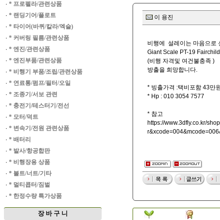
·
* 프로펠라/관련상품
·
* 랜딩기어/플로트
이 용진
·
* 타이어(바퀴/칼라/엑슬)
·
* 커버링 필름/관련상품
비행에 설레이는 마음으로 신품
·
* 엔진/관련상품
Giant Scale PT-19 Fair
·
* 엔진부품/관련상품
(비행 자격및 여건불충족 )
방출을 희망합니다.
·
* 비행기 부품/조립/관련상품
·
* 연료통/펌프/필터/오일
* 빙출가격 :택비포함 43만
·
* 조종기/서보 관련
* Hp : 010 3054 7577
·
* 충전기/테스터기/전선
* 참고
·
* 모터/덕트
https://www.3dfly.co.kr/s
·
* 변속기/전원 관련상품
r&xcode=004&mcode=00
·
* 배터리
·
* 발사/항공합판
·
* 비행장용 상품
·
* 볼트/너트/기타
·
* 멀티콥터/짐벌
·
* 한정수량 특가상품
장 바 구 니