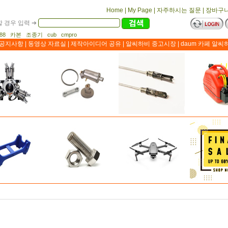
Home
|
My Page
|
자주하시는 질문
|
장바구
 경우 입력 ➔
1188 카본 조종기 cub cmpro
공지사항
|
동영상 자료실
|
제작아이디어 공유
|
알씨하비 중고시장
|
daum 카페 알씨