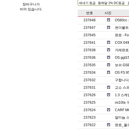
새내기 등급
동메달 1% DC등급
장바구니가
비어 있습니다.
번호
사진
237648
OS60c
237647
썬더볼트(T
237645
완료 - Fu
237641
COX 0
237638
거래완료_
237636
OS ggt
237635
보쉬 GS
237634
OS FS 9
237632
구합니다_
237631
교쇼 스프
237626
1:3 스
237625
os10la
237624
CARF M
237623
알미늄 
237622
완료_올드