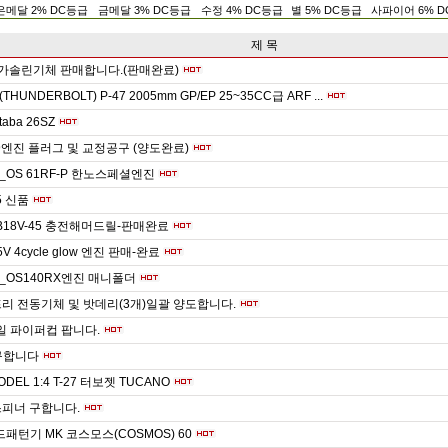
은메달 2% DC등급
금메달 3% DC등급
수정 4% DC등급
별 5% DC등급
사파이어 6% 
제 목
c 가솔린기체 판매합니다.(판매완료)
HUNDERBOLT) P-47 2005mm GP/EP 25~35CC급 ARF ...
taba 26SZ
49엔진 플러그 및 교정공구 (양도완료)
OS 61RF-P 한노스페셜엔진
15 신품
B18V-45 충전해머드릴-판매완료
5V 4cycle glow 엔진 판매-완료
OS140RX엔진 매니폴더
리 전동기체 및 밧데리(3개)일괄 양도합니다.
케일 파이퍼컵 팝니다.
 구합니다
ODEL 1:4 T-27 터보젯 TUCANO
스피너 구합니다.
패턴기 MK 코스모스(COSMOS) 60