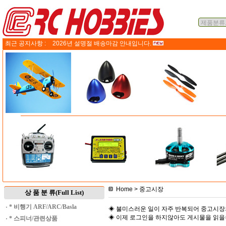
최근 공지사항 :
2026년 설명절 배송마감 안내입니다.
Home
> 중고시장
상 품 분 류(Full List)
·
* 비행기 ARF/ARC/Basla
◈ 불미스러운 일이 자주 반복되어 중고시장
◈ 이제 로그인을 하지않아도 게시물을 읽
·
* 스피너/관련상품