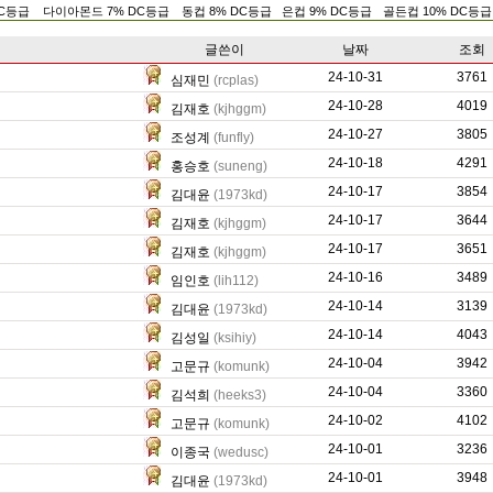
DC등급
다이아몬드 7% DC등급
동컵 8% DC등급
은컵 9% DC등급
골든컵 10% DC등급
글쓴이
날짜
조회
24-10-31
6266
3761
심재민
(rcplas)
24-10-28
96
4019
김재호
(kjhggm)
24-10-27
1499
3805
조성계
(funfly)
24-10-18
645
4291
홍승호
(suneng)
24-10-17
498
3854
김대윤
(1973kd)
24-10-17
14766
3644
김재호
(kjhggm)
24-10-17
18760
3651
김재호
(kjhggm)
24-10-16
1320
3489
임인호
(lih112)
24-10-14
0
3139
김대윤
(1973kd)
24-10-14
4826
4043
김성일
(ksihiy)
24-10-04
10500
3942
고문규
(komunk)
24-10-04
0
3360
김석희
(heeks3)
24-10-02
25588
4102
고문규
(komunk)
24-10-01
0
3236
이종국
(wedusc)
24-10-01
47277
3948
김대윤
(1973kd)