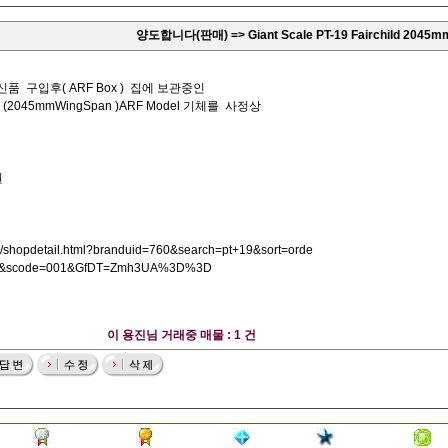
양도합니다(판매) => Giant Scale PT-19 Fairchild 2045mm
 구입후( ARF Box ) 집에 보관중인
child (2045mmWingSpan )ARF Model 기체를 사정상
원
hop/shopdetail.html?branduid=760&search=pt+19&sort=orde
6&scode=001&GfDT=Zmh3UA%3D%3D
이 용진님 거래중 매물 : 1 건