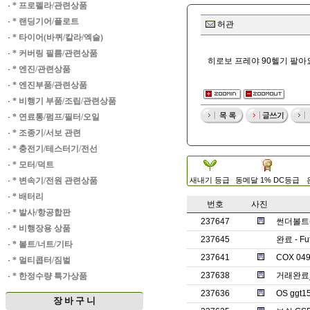
·
* 프로펠라/관련상품
·
* 랜딩기어/플로트
허관
·
* 타이어(바퀴/칼라/엑슬)
·
* 커버링 필름/관련상품
히로보 프레야 90헬기 팔아요
·
* 엔진/관련상품
·
* 엔진부품/관련상품
·
* 비행기 부품/조립/관련상품
·
* 연료통/펌프/필터/오일
·
* 조종기/서보 관련
·
* 충전기/테스터기/전선
·
* 모터/덕트
·
* 변속기/전원 관련상품
새내기 등급
동메달 1% DC등급
·
* 배터리
번호
사진
·
* 발사/항공합판
237647
썬더볼트(T
·
* 비행장용 상품
237645
완료 - Fu
·
* 볼트/너트/기타
237641
COX 0
·
* 멀티콥터/짐벌
237638
거래완료_
·
* 한정수량 특가상품
237636
OS ggt
장 바 구 니