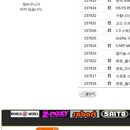
237635
보쉬 GS
장바구니가
237634
OS FS 9
비어 있습니다.
237632
구합니다_
237631
교쇼 스프
237626
1:3 스
237625
os10la
237624
CARF M
237623
알미늄 
237622
완료_올드
237618
완료_2
237617
소장용 
237616
완료_올