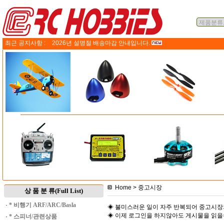
최근 공지사항 :
2026년 설명절 배송마감 안내입니다.
Home
> 중고시장
상 품 분 류(Full List)
·
* 비행기 ARF/ARC/Basla
◈ 불미스러운 일이 자주 반복되어 중고시장
◈ 이제 로그인을 하지않아도 게시물을 읽
·
* 스피너/관련상품