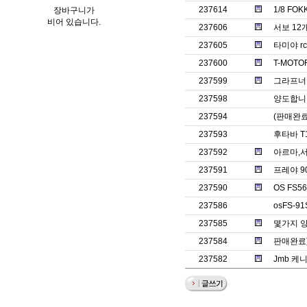
237614
1/8 FOK
장바구니가
비어 있습니다.
237606
서보 12
237605
타미야 r
237600
T-MOTO
237599
그라프너 
237598
양도합니다(판
237594
(판매완료)
237593
후타바 T
237592
아르마,
237591
프레야 9
237590
OS FS5
237586
osFS-9
237585
몇가지 양
237584
판매완료)
237582
Jmb 케