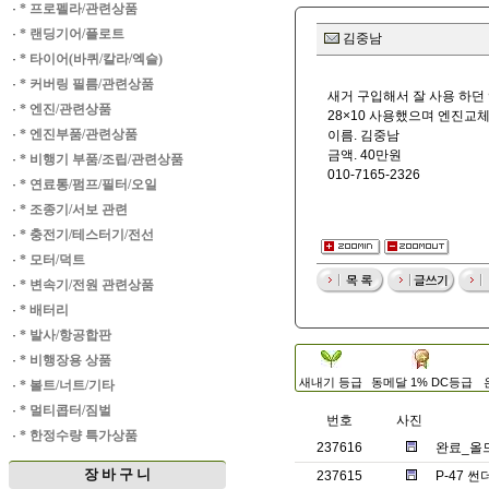
·
* 프로펠라/관련상품
·
* 랜딩기어/플로트
김중남
·
* 타이어(바퀴/칼라/엑슬)
·
* 커버링 필름/관련상품
새거 구입해서 잘 사용 하
·
* 엔진/관련상품
28×10 사용했으며 엔진교
·
* 엔진부품/관련상품
이름. 김중남
금액. 40만원
·
* 비행기 부품/조립/관련상품
010-7165-2326
·
* 연료통/펌프/필터/오일
·
* 조종기/서보 관련
·
* 충전기/테스터기/전선
·
* 모터/덕트
·
* 변속기/전원 관련상품
·
* 배터리
·
* 발사/항공합판
·
* 비행장용 상품
새내기 등급
동메달 1% DC등급
·
* 볼트/너트/기타
·
* 멀티콥터/짐벌
번호
사진
·
* 한정수량 특가상품
237616
완료_올
장 바 구 니
237615
P-47 썬