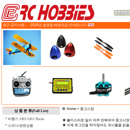
최근 공지사항 :
2026년 설명절 배송마감 안내입니다.
Home
> 중고시장
상 품 분 류(Full List)
·
* 비행기 ARF/ARC/Basla
◈ 불미스러운 일이 자주 반복되어 중고시장
◈ 이제 로그인을 하지않아도 게시물을 읽
·
* 스피너/관련상품