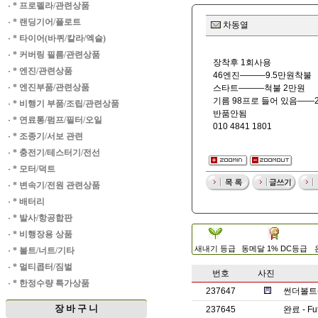
·
* 프로펠라/관련상품
·
* 랜딩기어/플로트
차동열
·
* 타이어(바퀴/칼라/엑슬)
·
* 커버링 필름/관련상품
장착후 1회사용
·
* 엔진/관련상품
46엔진———9.5만원착불
·
* 엔진부품/관련상품
스타트———척불 2만원
기름 98프로 들어 있음——
·
* 비행기 부품/조립/관련상품
반품안됨
·
* 연료통/펌프/필터/오일
010 4841 1801
·
* 조종기/서보 관련
·
* 충전기/테스터기/전선
·
* 모터/덕트
·
* 변속기/전원 관련상품
·
* 배터리
·
* 발사/항공합판
·
* 비행장용 상품
새내기 등급
동메달 1% DC등급
·
* 볼트/너트/기타
·
* 멀티콥터/짐벌
번호
사진
·
* 한정수량 특가상품
237647
썬더볼트(T
장 바 구 니
237645
완료 - Fu