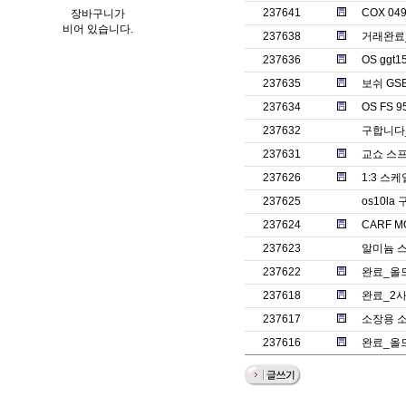
237641
COX 0
장바구니가
비어 있습니다.
237638
거래완료_
237636
OS ggt
237635
보쉬 GS
237634
OS FS 9
237632
구합니다_
237631
교쇼 스프
237626
1:3 스
237625
os10la
237624
CARF M
237623
알미늄 
237622
완료_올드
237618
완료_2
237617
소장용 
237616
완료_올