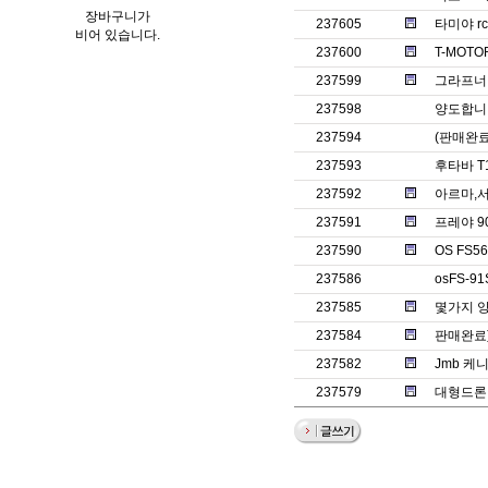
장바구니가
237605
타미야 r
비어 있습니다.
237600
T-MOTO
237599
그라프너 
237598
양도합니다(판
237594
(판매완료)
237593
후타바 T
237592
아르마,
237591
프레야 9
237590
OS FS5
237586
osFS-9
237585
몇가지 양
237584
판매완료)
237582
Jmb 케
237579
대형드론 