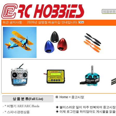
최근 공지사항 :
2026년 설명절 배송마감 안내입니다.
Home
> 중고시장
상 품 분 류(Full List)
·
* 비행기 ARF/ARC/Basla
◈ 불미스러운 일이 자주 반복되어 중고시장
◈ 이제 로그인을 하지않아도 게시물을 읽
·
* 스피너/관련상품