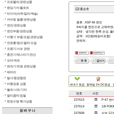
·
* 프로펠라/관련상품
·
* 랜딩기어/플로트
홍승호
·
* 타이어(바퀴/칼라/엑슬)
·
* 커버링 필름/관련상품
종류 : ASP 46 엔진
·
* 엔진/관련상품
4싸이클 엔진으로 교체하면
·
* 엔진부품/관련상품
상태 : 냉각핀 한쪽 손상, 
금액 : x만원(배송비포함)
·
* 비행기 부품/조립/관련상품
연락처 :
·
* 연료통/펌프/필터/오일
·
* 조종기/서보 관련
·
* 충전기/테스터기/전선
·
* 모터/덕트
·
* 변속기/전원 관련상품
·
* 배터리
·
* 발사/항공합판
·
* 비행장용 상품
새내기 등급
동메달 1% DC등급
·
* 볼트/너트/기타
번호
사진
·
* 멀티콥터/짐벌
237615
P-47 썬
·
* 한정수량 특가상품
237614
1/8 FOK
장 바 구 니
237606
서보 12