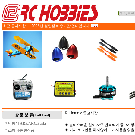
최근 공지사항 :
2026년 설명절 배송마감 안내입니다.
Home
> 중고시장
상 품 분 류(Full List)
·
* 비행기 ARF/ARC/Basla
◈ 불미스러운 일이 자주 반복되어 중고시장
◈ 이제 로그인을 하지않아도 게시물을 읽
·
* 스피너/관련상품