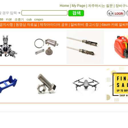
Home
|
My Page
|
자주하시는 질문
|
장바구
 경우 입력 ➔
1188 카본 조종기 cub cmpro
공지사항
|
동영상 자료실
|
제작아이디어 공유
|
알씨하비 중고시장
|
daum 카페 알씨