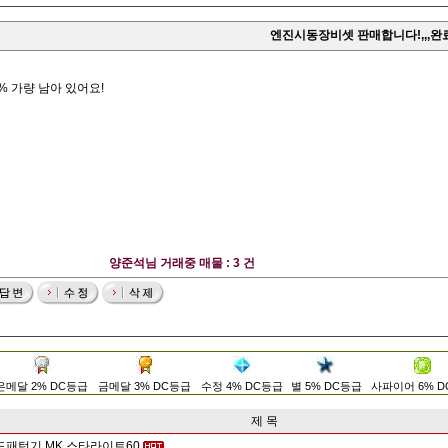
엔진시동장비셋 판매합니다!,,,완
% 가량 남아 있어요!
양준석님 거래중 매물 : 3 건
은메달 2% DC등급
금메달 3% DC등급
수정 4% DC등급
별 5% DC등급
사파이어 6% 
제 목
드패턴기 MK 스타라이트60