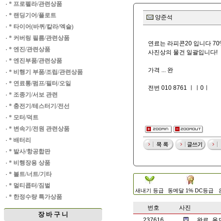
·
* 프로펠라/관련상품
·
* 랜딩기어/플로트
양준석
·
* 타이어(바퀴/칼라/엑슬)
·
* 커버링 필름/관련상품
연료는 라피콘20 입니다 70
·
* 엔진/관련상품
사진상의 물건 일괄입니다!
·
* 엔진부품/관련상품
가격 ... 완
·
* 비행기 부품/조립/관련상품
·
* 연료통/펌프/필터/오일
전번 010 8761 ㅣㅣ0ㅣ
·
* 조종기/서보 관련
·
* 충전기/테스터기/전선
·
* 모터/덕트
·
* 변속기/전원 관련상품
·
* 배터리
·
* 발사/항공합판
·
* 비행장용 상품
·
* 볼트/너트/기타
·
* 멀티콥터/짐벌
새내기 등급
동메달 1% DC등급
·
* 한정수량 특가상품
번호
사진
장 바 구 니
237616
완료_올