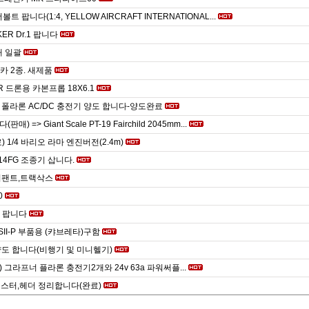
더볼트 팝니다(1:4, YELLOW AIRCRAFT INTERNATIONAL...
KER Dr.1 팝니다
개 일괄
c카 2종. 새제품
R 드론용 카본프롭 18X6.1
폴라론 AC/DC 충전기 양도 합니다-양도완료
매) => Giant Scale PT-19 Fairchild 2045mm...
 1/4 바리오 라마 엔진버전(2.4m)
14FG 조종기 삽니다.
서팬트,트랙삭스
0
6 팝니다
1SII-P 부품용 (캬브레타)구함
도 합니다(비행기 및 미니헬기)
 그라프너 플라론 충전기2개와 24v 63a 파워써플...
니스터,헤더 정리합니다(완료)