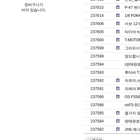
장바구니가
237615
P-47 썬
비어 있습니다.
237614
1/8 FOK
237606
서보 12
237605
타미야 r
237600
T-MOTO
237599
그라프너 
237598
양도합니다(판
237594
(판매완료)
237593
후타바 T
237592
아르마,
237591
프레야 9
237590
OS FS5
237586
osFS-9
237585
몇가지 양
237584
판매완료)
237582
Jmb 케