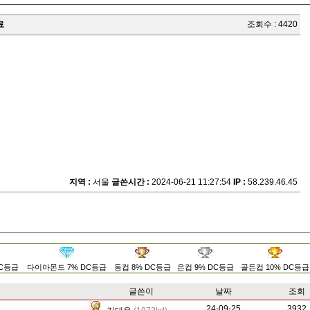
료
조회수 : 4420
지역 :
서울
글쓴시간 :
2024-06-21 11:27:54
IP :
58.239.46.45
DC등급
다이아몬드 7% DC등급
동컵 8% DC등급
은컵 9% DC등급
골든컵 10% DC등급
글쓴이
날짜
조회
24-09-25
756
3932