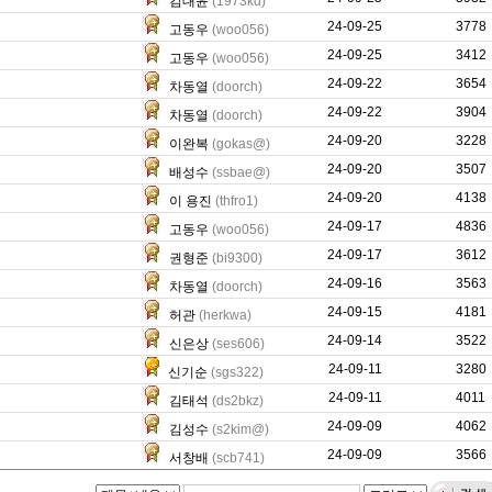
김대윤
(1973kd)
24-09-25
10597
3778
고동우
(woo056)
24-09-25
6029
3412
고동우
(woo056)
24-09-22
30340
3654
차동열
(doorch)
24-09-22
42375
3904
차동열
(doorch)
24-09-20
11331
3228
이완복
(gokas@)
24-09-20
7189
3507
배성수
(ssbae@)
24-09-20
0
4138
이 용진
(thfro1)
24-09-17
64255
4836
고동우
(woo056)
24-09-17
0
3612
권형준
(bi9300)
24-09-16
45657
3563
차동열
(doorch)
24-09-15
46822
4181
허관
(herkwa)
24-09-14
26503
3522
신은상
(ses606)
24-09-11
0
3280
신기순
(sgs322)
24-09-11
387
4011
김태석
(ds2bkz)
24-09-09
45019
4062
김성수
(s2kim@)
24-09-09
0
3566
서창배
(scb741)