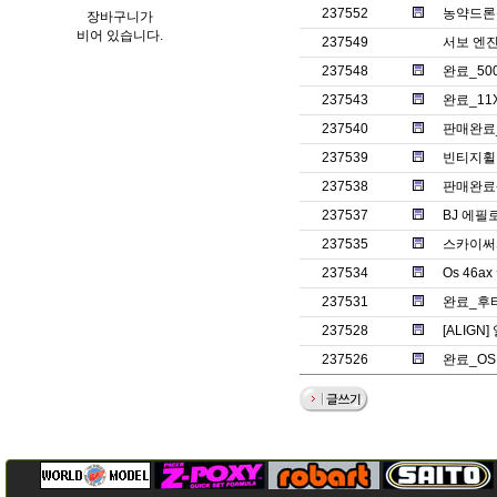
237552
농약드론충
장바구니가
비어 있습니다.
237549
서보 엔
237548
완료_50
237543
완료_11
237540
판매완료_S
237539
빈티지휠
237538
판매완료-O
237537
BJ 에필
237535
스카이써
237534
Os 46
237531
완료_후타
237528
[ALIG
237526
완료_OS