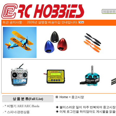
최근 공지사항 :
2026년 설명절 배송마감 안내입니다.
Home
> 중고시장
상 품 분 류(Full List)
·
* 비행기 ARF/ARC/Basla
◈ 불미스러운 일이 자주 반복되어 중고시장
◈ 이제 로그인을 하지않아도 게시물을 읽
·
* 스피너/관련상품