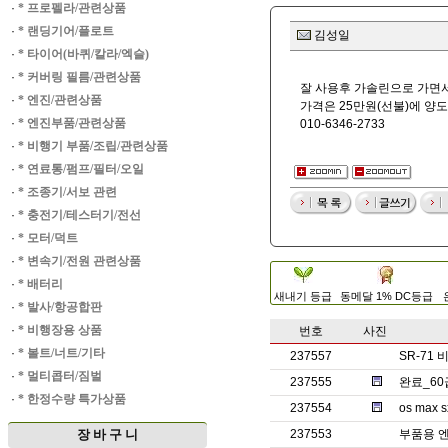
·
* 프로펠라/관련상품
·
* 랜딩기어/플로트
김성일
·
* 타이어(바퀴/칼라/엑슬)
·
* 커버링 필름/관련상품
잘 사용후 가솔린으로 가면
·
* 엔진/관련상품
가격은 25만원(선불)에 양
·
* 엔진부품/관련상품
010-6346-2733
·
* 비행기 부품/조립/관련상품
·
* 연료통/펌프/필터/오일
·
* 조종기/서보 관련
·
* 충전기/테스터기/전선
·
* 모터/덕트
·
* 변속기/전원 관련상품
·
* 배터리
새내기 등급
동메달 1% DC등급
·
* 발사/항공합판
·
* 비행장용 상품
번호
사진
·
* 볼트/너트/기타
237557
SR-71
·
* 멀티콥터/짐벌
237555
완료_60
·
* 한정수량 특가상품
237554
os max
장 바 구 니
237553
부품용 