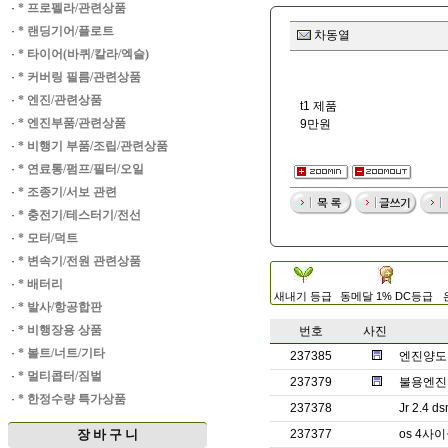
·
* 프로펠라/관련상품
·
* 랜딩기어/플로트
차동열
·
* 타이어(바퀴/칼라/엑슬)
·
* 커버링 필름/관련상품
·
* 엔진/관련상품
t1 제품
·
* 엔진부품/관련상품
9만원
·
* 비행기 부품/조립/관련상품
·
* 연료통/펌프/필터/오일
·
* 조종기/서보 관련
·
* 충전기/테스터기/전선
·
* 모터/덕트
·
* 변속기/전원 관련상품
·
* 배터리
새내기 등급
동메달 1% DC등급
·
* 발사/항공합판
·
* 비행장용 상품
번호
사진
·
* 볼트/너트/기타
237385
엔진양도 
·
* 멀티콥터/짐벌
237379
불용엔진
·
* 한정수량 특가상품
237378
Jr 2.4 
장 바 구 니
237377
os 4사