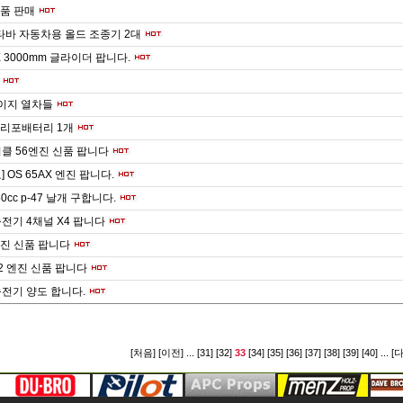
부품 판매
타바 자동차용 올드 조종기 2대
X 3000mm 글라이더 팝니다.
n게이지 열차들
 리포배터리 1개
이클 56엔진 신품 팝니다
 OS 65AX 엔진 팝니다.
 50cc p-47 날개 구합니다.
전기 4채널 X4 팝니다
 엔진 신품 팝니다
2 엔진 신품 팝니다
전기 양도 합니다.
[처음]
[이전]
...
[31]
[32]
33
[34]
[35]
[36]
[37]
[38]
[39]
[40]
...
[