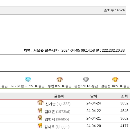
조회수 : 4624
지역 :
서울�
글쓴시간 :
2024-04-05 09:14:58
IP :
222.232.20.33
DC등급
다이아몬드 7% DC등급
동컵 8% DC등급
은컵 9% DC등급
골든컵 10% DC등급
글쓴이
날짜
조회
24-04-24
0
3852
신기순
(sgs322)
24-04-22
768
4545
김대윤
(1973kd)
24-04-21
0
3662
임병택
(sento5)
24-04-20
0
4177
김재호
(kjhggm)