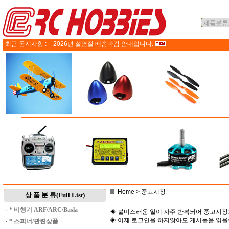
최근 공지사항 :
2026년 설명절 배송마감 안내입니다.
Home
> 중고시장
상 품 분 류(Full List)
·
* 비행기 ARF/ARC/Basla
◈ 불미스러운 일이 자주 반복되어 중고시장
◈ 이제 로그인을 하지않아도 게시물을 읽
·
* 스피너/관련상품