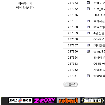
237373
팬텀 2 
장바구니가
비어 있습니다.
237372
완료_후
237366
Fms FO
237361
추가사진
237360
kato 
237359
4셀 신품
237358
OS 4사
237357
[거래완료]
237356
seagull
237354
하이텍 충
237353
OS 56
237352
사이토 8
237351
하이텍 충