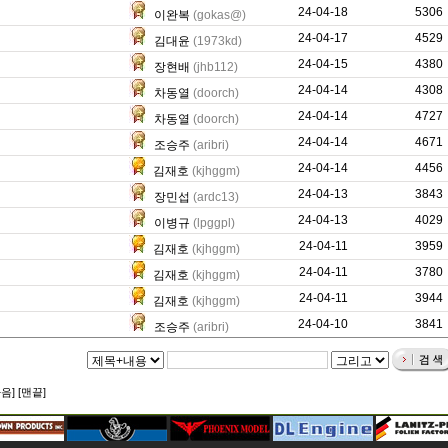
24-04-18
40997
5306
이완복
(gokas@)
24-04-17
792
4529
김대윤
(1973kd)
24-04-15
0
4380
장현배
(jhb112)
24-04-14
54679
4308
차동열
(doorch)
24-04-14
53642
4727
차동열
(doorch)
24-04-14
17071
4671
조승주
(aribri)
24-04-14
0
4456
김재호
(kjhggm)
24-04-13
25847
3843
장민섭
(ardc13)
24-04-13
414
4029
이병규
(lpggpl)
24-04-11
0
3959
김재호
(kjhggm)
24-04-11
0
3780
김재호
(kjhggm)
24-04-11
0
3944
김재호
(kjhggm)
24-04-10
16202
3841
조승주
(aribri)
다음]
[맨끝]