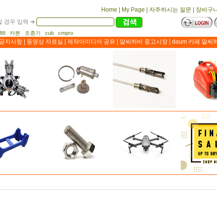
Home
|
My Page
|
자주하시는 질문
|
장바구
 경우 입력 ➔
1188 카본 조종기 cub cmpro
공지사항
|
동영상 자료실
|
제작아이디어 공유
|
알씨하비 중고시장
|
daum 카페 알씨