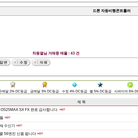
드론 자동비행콘트롤러
차동열님 거래중 매물 : 43 건
은메달 2% DC등급
금메달 3% DC등급
수정 4% DC등급
별 5% DC등급
사파이어 6% 
제 목
OS25MAX SX FX 완료 감사합니다.
들
dsmj 수신기
이클 56엔진 신품 팝니다