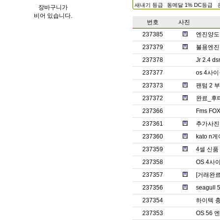
새내기 등급
동메달 1% DC등급
장바구니가
비어 있습니다.
번호
사진
237385
엔진양도 
237379
불용엔진
237378
Jr 2.4 
237377
os 4사
237373
팬텀 2 
237372
완료_후
237366
Fms FO
237361
추가사진
237360
kato 
237359
4셀 신품
237358
OS 4사
237357
[거래완료]
237356
seagull
237354
하이텍 충
237353
OS 56