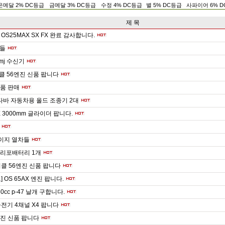
은메달 2% DC등급
금메달 3% DC등급
수정 4% DC등급
별 5% DC등급
사파이어 6% 
제 목
OS25MAX SX FX 완료 감사합니다.
들
dsmj 수신기
이클 56엔진 신품 팝니다
부품 판매
타바 자동차용 올드 조종기 2대
X 3000mm 글라이더 팝니다.
n게이지 열차들
 리포배터리 1개
이클 56엔진 신품 팝니다
 OS 65AX 엔진 팝니다.
 50cc p-47 날개 구합니다.
전기 4채널 X4 팝니다
 엔진 신품 팝니다