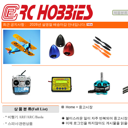
최근 공지사항 :
2026년 설명절 배송마감 안내입니다.
Home
> 중고시장
상 품 분 류(Full List)
·
* 비행기 ARF/ARC/Basla
◈ 불미스러운 일이 자주 반복되어 중고시장
◈ 이제 로그인을 하지않아도 게시물을 읽
·
* 스피너/관련상품