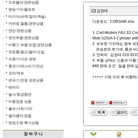
·
* 프로펠라/관련상품
·
* 랜딩기어/플로트
김정태
·
* 타이어(바퀴/칼라/엑슬)
다운로드 :
CORSAIR.xlsx
·
* 커버링 필름/관련상품
·
* 엔진/관련상품
1. Carf-Models F4U-1D C
·
* 엔진부품/관련상품
Moki S250A 5-Cylinde
2. 보유한 기자재는 첨부 
·
* 비행기 부품/조립/관련상품
운송료와 부가세, 통관 비용
·
* 연료통/펌프/필터/오일
3. 연락처 : 김정태 010-351
·
* 조종기/서보 관련
4. 부품 상태는 신품과 다름
### 판매 조건 : 일괄 판매 
·
* 충전기/테스터기/전선
·
* 모터/덕트
+++++ 기체 수리 후 비행하
·
* 변속기/전원 관련상품
·
* 배터리
·
* 발사/항공합판
·
* 비행장용 상품
·
* 볼트/너트/기타
·
* 멀티콥터/짐벌
·
* 한정수량 특가상품
장 바 구 니