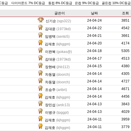
DC등급
다이아몬드 7% DC등급
동컵 8% DC등급
은컵 9% DC등급
골든컵 10% DC등급
글쓴이
날짜
조회
24-04-24
0
3851
신기순
(sgs322)
24-04-22
767
4542
김대윤
(1973kd)
24-04-21
0
3661
임병택
(sento5)
24-04-20
0
4174
김재호
(kjhggm)
24-04-18
40989
5305
이완복
(gokas@)
24-04-17
789
4513
김대윤
(1973kd)
24-04-15
0
4380
장현배
(jhb112)
24-04-14
54641
4305
차동열
(doorch)
24-04-14
53642
4727
차동열
(doorch)
24-04-14
17071
4671
조승주
(aribri)
24-04-14
0
4456
김재호
(kjhggm)
24-04-13
25847
3843
장민섭
(ardc13)
24-04-13
414
4029
이병규
(lpggpl)
24-04-11
0
3959
김재호
(kjhggm)
24-04-11
0
3779
김재호
(kjhggm)