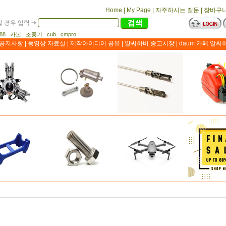
Home
|
My Page
|
자주하시는 질문
|
장바구
 경우 입력 ➔
1188 카본 조종기 cub cmpro
공지사항
|
동영상 자료실
|
제작아이디어 공유
|
알씨하비 중고시장
|
daum 카페 알씨