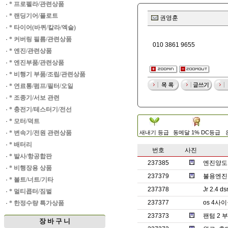
·
* 프로펠라/관련상품
·
* 랜딩기어/플로트
권영훈
·
* 타이어(바퀴/칼라/엑슬)
·
* 커버링 필름/관련상품
010 3861 9655
·
* 엔진/관련상품
·
* 엔진부품/관련상품
·
* 비행기 부품/조립/관련상품
·
* 연료통/펌프/필터/오일
·
* 조종기/서보 관련
·
* 충전기/테스터기/전선
·
* 모터/덕트
·
* 변속기/전원 관련상품
새내기 등급
동메달 1% DC등급
·
* 배터리
번호
사진
·
* 발사/항공합판
237385
엔진양도 
·
* 비행장용 상품
237379
불용엔진
·
* 볼트/너트/기타
237378
Jr 2.4 
·
* 멀티콥터/짐벌
237377
os 4사
·
* 한정수량 특가상품
237373
팬텀 2 
장 바 구 니