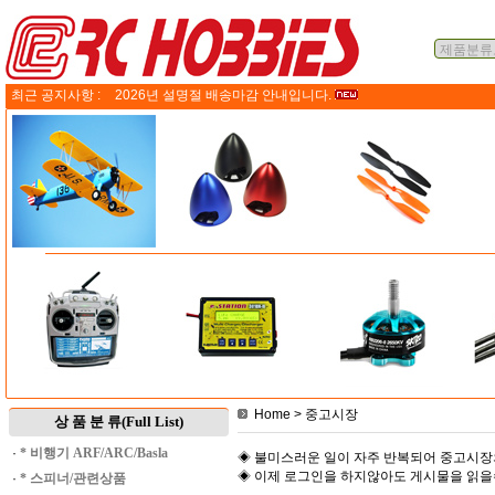
최근 공지사항 :
2026년 설명절 배송마감 안내입니다.
Home
> 중고시장
상 품 분 류(Full List)
·
* 비행기 ARF/ARC/Basla
◈ 불미스러운 일이 자주 반복되어 중고시장
◈ 이제 로그인을 하지않아도 게시물을 읽
·
* 스피너/관련상품