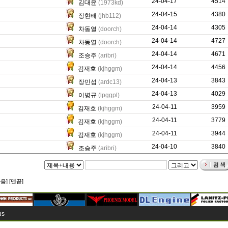
24-04-17
789
4514
김대윤
(1973kd)
24-04-15
0
4380
장현배
(jhb112)
24-04-14
54641
4305
차동열
(doorch)
24-04-14
53642
4727
차동열
(doorch)
24-04-14
17071
4671
조승주
(aribri)
24-04-14
0
4456
김재호
(kjhggm)
24-04-13
25847
3843
장민섭
(ardc13)
24-04-13
414
4029
이병규
(lpggpl)
24-04-11
0
3959
김재호
(kjhggm)
24-04-11
0
3779
김재호
(kjhggm)
24-04-11
0
3944
김재호
(kjhggm)
24-04-10
16198
3840
조승주
(aribri)
다음]
[맨끝]
us