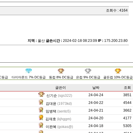
조회수 : 4164
지역 :
울산
글쓴시간 :
2024-02-18 08:23:09
IP :
175.200.23.80
DC등급
다이아몬드 7% DC등급
동컵 8% DC등급
은컵 9% DC등급
골든컵 10% DC등급
글쓴이
날짜
조회
24-04-24
0
3851
신기순
(sgs322)
24-04-22
767
4544
김대윤
(1973kd)
24-04-21
0
3662
임병택
(sento5)
24-04-20
0
4177
김재호
(kjhggm)
24-04-18
40989
5305
이완복
(gokas@)