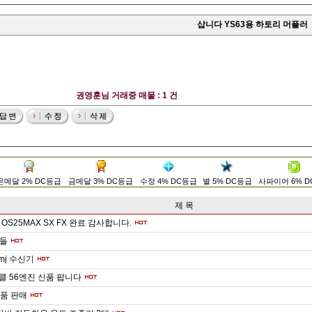
삽니다 YS63용 하토리 머플러
권영훈님 거래중 매물 : 1 건
은메달 2% DC등급
금메달 3% DC등급
수정 4% DC등급
별 5% DC등급
사파이어 6% 
제 목
OS25MAX SX FX 완료 감사합니다.
들
dsmj 수신기
이클 56엔진 신품 팝니다
부품 판매