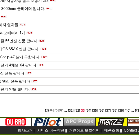
타바 자동차용 올드 조종기 2대
X 3000mm 글라이더 팝니다.
n게이지 열차들
 리포배터리 1개
이클 56엔진 신품 팝니다
 OS 65AX 엔진 팝니다.
 50cc p-47 날개 구합니다.
전기 4채널 X4 팝니다
 엔진 신품 팝니다
2 엔진 신품 팝니다
전기 양도 합니다.
[처음]
[이전]
...
[31]
[32]
33
[34]
[35]
[36]
[37]
[38]
[39]
[40]
...
[
회사소개 ||
서비스 이용약관 ||
개인정보 보호정책 ||
배송조회 ||
Contact 