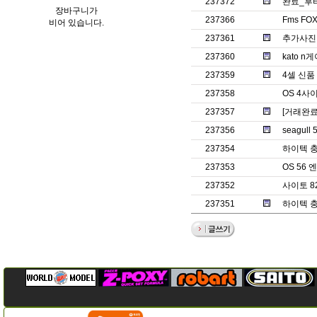
237372
완료_후
장바구니가
237366
Fms FO
비어 있습니다.
237361
추가사진
237360
kato 
237359
4셀 신품
237358
OS 4사
237357
[거래완료]
237356
seagull
237354
하이텍 충
237353
OS 56
237352
사이토 8
237351
하이텍 충