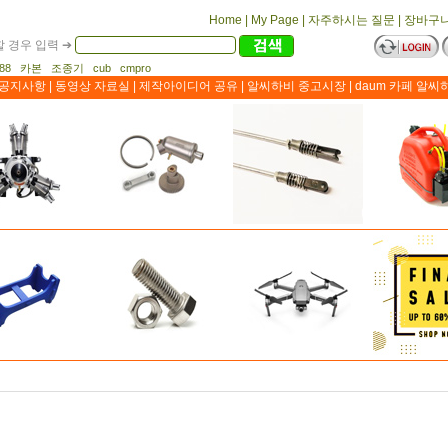
Home
|
My Page
|
자주하시는 질문
|
장바구
 경우 입력 ➔
1188 카본 조종기 cub cmpro
공지사항
|
동영상 자료실
|
제작아이디어 공유
|
알씨하비 중고시장
|
daum 카페 알씨