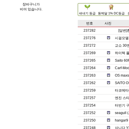
장바구니가
비어 있습니다.
새내기 등급
동메달 1% DC등급
번호
사진
237282
[답변
237276
시걸모델 
237272
교쇼 30
237269
하이텍 플
237265
Saito 
237264
Carf-Mod
237263
OS max
237262
SAITO 
237259
타코메타
237257
엔진 스타
237254
터빈기 
237252
seagul
237250
hangar9
237248
삽니다 Y