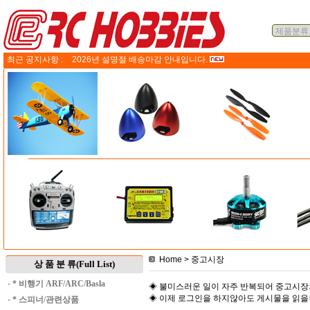
최근 공지사항 :
2026년 설명절 배송마감 안내입니다.
Home
> 중고시장
상 품 분 류(Full List)
·
* 비행기 ARF/ARC/Basla
◈ 불미스러운 일이 자주 반복되어 중고시장
◈ 이제 로그인을 하지않아도 게시물을 읽
·
* 스피너/관련상품