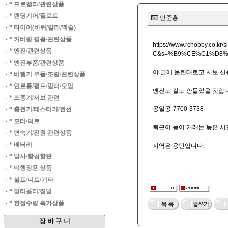
·
* 프로펠라/관련상품
·
* 랜딩기어/플로트
민준홍
·
* 타이어(바퀴/칼라/엑슬)
·
* 커버링 필름/관련상품
https://www.rchobby.co
·
* 엔진/관련상품
C&s=%B9%CE%C1%D8%C
·
* 엔진부품/관련상품
이 글에 올린대로고 서보 신
·
* 비행기 부품/조립/관련상품
·
* 연료통/펌프/필터/오일
엔진도 길도 안들었을 것입
·
* 조종기/서보 관련
공일공-7700-3738
·
* 충전기/테스터기/전선
·
* 모터/덕트
퇴근이 늦어 거래는 늦은 시
·
* 변속기/전원 관련상품
·
* 배터리
지역은 용인입니다.
·
* 발사/항공합판
·
* 비행장용 상품
·
* 볼트/너트/기타
·
* 멀티콥터/짐벌
·
* 한정수량 특가상품
장 바 구 니