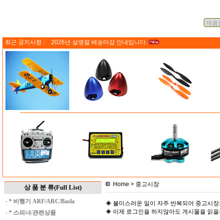
최근 공지사항 :
2026년 설명절 배송마감 안내입니다.
Home
> 중고시장
상 품 분 류(Full List)
·
* 비행기 ARF/ARC/Basla
◈ 불미스러운 일이 자주 반복되어 중고시장
◈ 이제 로그인을 하지않아도 게시물을 읽
·
* 스피너/관련상품