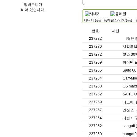
장바구니가
비어 있습니다.
새내기 등급
동메달 1% DC등급
번호
사진
237282
[답변
237276
시걸모델 
237272
교쇼 30
237269
하이텍 플
237265
Saito
237264
Carf-Mod
237263
OS max
237262
SAITO
237259
타코메타
237257
엔진 스
237254
터빈기 
237252
seagul
237250
hangar9