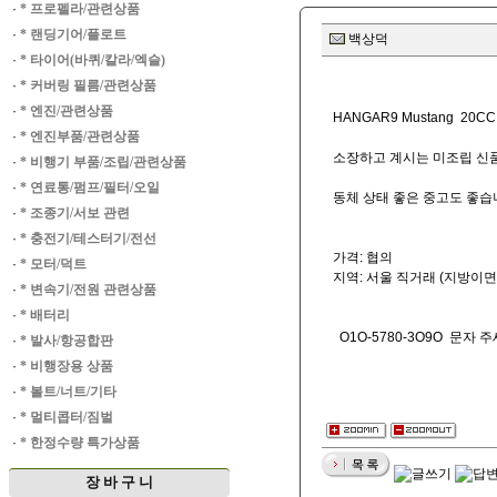
·
* 프로펠라/관련상품
·
* 랜딩기어/플로트
백상덕
·
* 타이어(바퀴/칼라/엑슬)
·
* 커버링 필름/관련상품
·
* 엔진/관련상품
HANGAR9 Mustang 20C
·
* 엔진부품/관련상품
소장하고 계시는 미조립 신
·
* 비행기 부품/조립/관련상품
·
* 연료통/펌프/필터/오일
동체 상태 좋은 중고도 좋습
·
* 조종기/서보 관련
·
* 충전기/테스터기/전선
가격: 협의
·
* 모터/덕트
지역: 서울 직거래 (지방이
·
* 변속기/전원 관련상품
·
* 배터리
O1O-5780-3O9O 문자 주
·
* 발사/항공합판
·
* 비행장용 상품
·
* 볼트/너트/기타
·
* 멀티콥터/짐벌
·
* 한정수량 특가상품
장 바 구 니