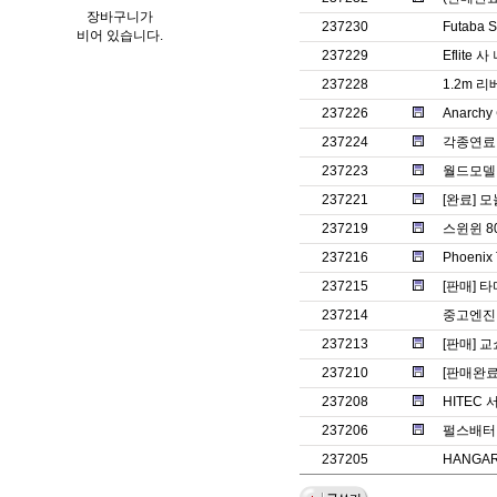
장바구니가
237230
Futaba
비어 있습니다.
237229
Eflite
237228
1.2m 
237226
Anarc
237224
각종연료 
237223
월드모델 
237221
[완료] 
237219
스윈윈 8
237216
Phoenix
237215
[판매] 타
237214
중고엔진 
237213
[판매] 교쇼
237210
[판매완료] 
237208
HITEC
237206
펄스배터
237205
HANGAR