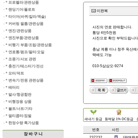
·
* 프로펠라/관련상품
·
* 랜딩기어/플로트
이완복
·
* 타이어(바퀴/칼라/엑슬)
·
* 커버링 필름/관련상품
사진의 연료 판매합니다.
·
* 엔진/관련상품
통당 4만5천원
·
* 엔진부품/관련상품
사진으로 확인 부탁드립니다
·
* 비행기 부품/조립/관련상품
충남 계룡 이나 청주 옥산에
·
* 연료통/펌프/필터/오일
택배도 가능
·
* 조종기/서보 관련
010-5삼삼오-9274
·
* 충전기/테스터기/전선
·
* 모터/덕트
·
* 변속기/전원 관련상품
·
* 배터리
·
* 발사/항공합판
·
* 비행장용 상품
·
* 볼트/너트/기타
·
* 멀티콥터/짐벌
새내기 등급
동메달 1% DC등급
·
* 한정수량 특가상품
번호
사진
장 바 구 니
237232
(판매완료)