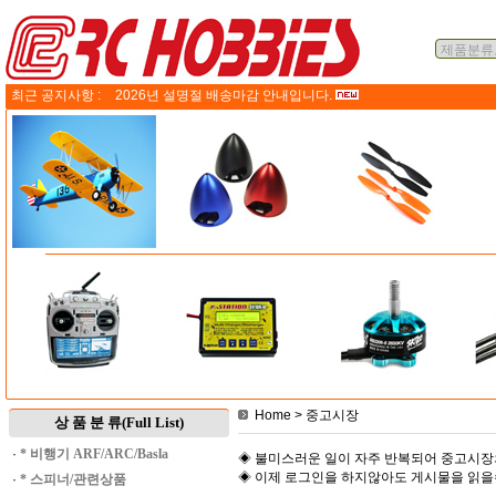
최근 공지사항 :
2026년 설명절 배송마감 안내입니다.
Home
> 중고시장
상 품 분 류(Full List)
·
* 비행기 ARF/ARC/Basla
◈ 불미스러운 일이 자주 반복되어 중고시장
◈ 이제 로그인을 하지않아도 게시물을 읽
·
* 스피너/관련상품