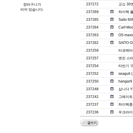
237272
교쇼 30
장바구니가
비어 있습니다.
237269
하이텍 플
237265
Saito 
237264
Carf-Mod
237263
OS max
237262
SAITO 
237259
타코메타
237257
엔진 스타
237254
터빈기 
237252
seagul
237250
hangar9
237248
삽니다 Y
237242
그레이트
237237
하이텍충
237236
우크라이나