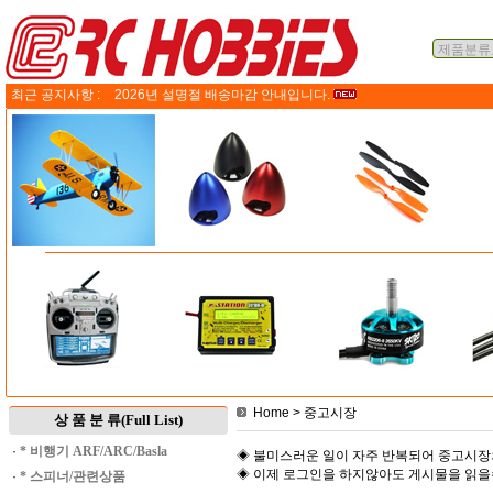
최근 공지사항 :
2026년 설명절 배송마감 안내입니다.
Home
> 중고시장
상 품 분 류(Full List)
·
* 비행기 ARF/ARC/Basla
◈ 불미스러운 일이 자주 반복되어 중고시장
◈ 이제 로그인을 하지않아도 게시물을 읽
·
* 스피너/관련상품