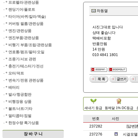
·
* 프로펠라/관련상품
·
* 랜딩기어/플로트
차동열
·
* 타이어(바퀴/칼라/엑슬)
·
* 커버링 필름/관련상품
사진그대로 입니다
·
* 엔진/관련상품
상태 좋습니다
·
* 엔진부품/관련상품
택배비포함
반품안됨
·
* 비행기 부품/조립/관련상품
14 만원
·
* 연료통/펌프/필터/오일
010 4841 1801
·
* 조종기/서보 관련
·
* 충전기/테스터기/전선
·
* 모터/덕트
·
* 변속기/전원 관련상품
·
* 배터리
·
* 발사/항공합판
·
* 비행장용 상품
새내기 등급
동메달 1% DC등급
·
* 볼트/너트/기타
·
* 멀티콥터/짐벌
번호
사진
·
* 한정수량 특가상품
237282
[답변
장 바 구 니
237276
시걸모델 