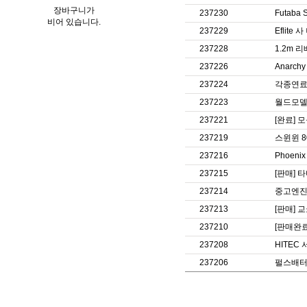
장바구니가
237230
Futab
비어 있습니다.
237229
Eflit
237228
1.2m 
237226
Anarc
237224
각종연료
237223
월드모델 
237221
[완료] 
237219
스윈윈 8
237216
Phoenix
237215
[판매] 타
237214
중고엔진 
237213
[판매] 교
237210
[판매완료]
237208
HITEC
237206
펄스배터