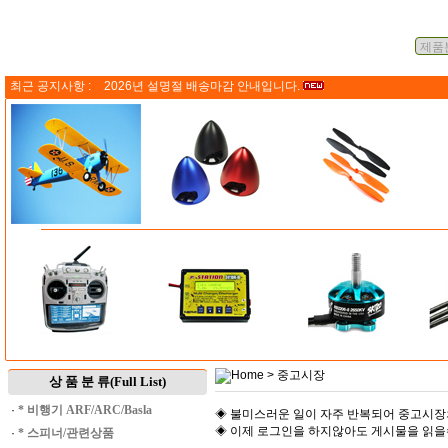
최근 공지사항 :
2026년 설명절 배송마감 안내입니다.
Home
> 중고시장
상 품 분 류(Full List)
·
* 비행기 ARF/ARC/Basla
◈ 불미스러운 일이 자주 반복되어 중고시장
◈ 이제 로그인을 하지않아도 게시물을 읽
·
* 스피너/관련상품