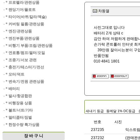
·
* 프로펠라/관련상품
·
* 랜딩기어/플로트
차동열
·
* 타이어(바퀴/칼라/엑슬)
·
* 커버링 필름/관련상품
사진그대로 입니다
·
* 엔진/관련상품
배터리 2개 상태 c
·
* 엔진부품/관련상품
감안 하여 저렴하게 판매합
손가락 콘트롤러 인터넷 최
·
* 비행기 부품/조립/관련상품
39만원 잘아시는분이 구
·
* 연료통/펌프/필터/오일
반품안됨
·
* 조종기/서보 관련
010 4841 1801
·
* 충전기/테스터기/전선
·
* 모터/덕트
·
* 변속기/전원 관련상품
·
* 배터리
·
* 발사/항공합판
·
* 비행장용 상품
·
* 볼트/너트/기타
새내기 등급
동메달 1% DC등급
·
* 멀티콥터/짐벌
번호
사진
·
* 한정수량 특가상품
237235
익스트림 
장 바 구 니
237232
(판매완료