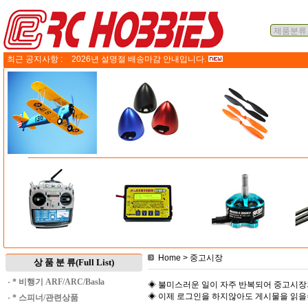
최근 공지사항 :
2026년 설명절 배송마감 안내입니다.
Home
> 중고시장
상 품 분 류(Full List)
·
* 비행기 ARF/ARC/Basla
◈ 불미스러운 일이 자주 반복되어 중고시장
◈ 이제 로그인을 하지않아도 게시물을 읽
·
* 스피너/관련상품