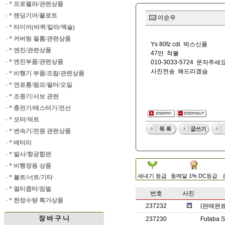
·
* 프로펠라/관련상품
·
* 랜딩기어/플로트
이순우
·
* 타이어(바퀴/칼라/엑슬)
·
* 커버링 필름/관련상품
Ys 80fz cdi 박스신품
·
* 엔진/관련상품
47만 착불
·
* 엔진부품/관련상품
010-3033-5724 문자주세
사진전송 해드리겠슴
·
* 비행기 부품/조립/관련상품
·
* 연료통/펌프/필터/오일
·
* 조종기/서보 관련
·
* 충전기/테스터기/전선
·
* 모터/덕트
·
* 변속기/전원 관련상품
·
* 배터리
·
* 발사/항공합판
·
* 비행장용 상품
새내기 등급
동메달 1% DC등급
·
* 볼트/너트/기타
·
* 멀티콥터/짐벌
번호
사진
·
* 한정수량 특가상품
237232
(판매완료)
장 바 구 니
237230
Futaba