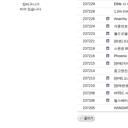
237229
Eflite
장바구니가
비어 있습니다.
237228
1.2m 
237226
Anarc
237224
각종연료 
237223
월드모델 
237221
[완료] 
237219
스윈윈 8
237216
Phoenix
237215
[판매] 타
237214
중고엔진 
237213
[판매] 교쇼
237210
[판매완료] 
237208
HITEC
237206
펄스배터
237205
HANGAR