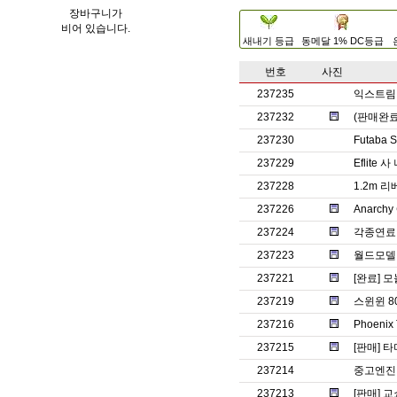
장바구니가
비어 있습니다.
새내기 등급
동메달 1% DC등급
번호
사진
237235
익스트림 
237232
(판매완료)
237230
Futaba
237229
Eflite
237228
1.2m 
237226
Anarc
237224
각종연료 
237223
월드모델 
237221
[완료] 
237219
스윈윈 8
237216
Phoenix
237215
[판매] 타
237214
중고엔진 
237213
[판매] 교쇼