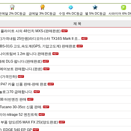
은메달 2% DC등급
금메달 3% DC등급
수정 4% DC등급
별 5% DC등급
사파이어 6% 
제 목
플라이트 사의 48인치 MXS-(판매완료)
가격내림 25만원)라디오마스터 TX16S Mark II 조...
 SBS-01G 고도,속도계(GPS, 기압고도계) 판매완료
 사 나이트팀버 1.2m 팝니다.판매완료
리베레 DLG 팝니다.(판매완료)
hy 에어보트 판매합니다.(완료)
(가격인하)
P47 카울 신품 판매-판매 완료
모놀로그70 급매합니다.
0B 터빈엔진 판매
 Tucano 30-35cc 신품 판매.
미야 nitrage 52 엔진트럭
부품 양도(OS MAX FX 25)(양도완료)
 EDGE 540 EP, GP