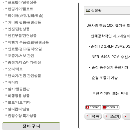
·
* 프로펠라/관련상품
·
* 랜딩기어/플로트
김문환
·
* 타이어(바퀴/칼라/엑슬)
·
* 커버링 필름/관련상품
JR사의 명품 10X 헬기용 
·
* 엔진/관련상품
·
* 엔진부품/관련상품
- 인체공학적인 마그네슘바디
·
* 비행기 부품/조립/관련상품
- 순정 TD 2.4LP(DSM2
·
* 연료통/펌프/필터/오일
·
* 조종기/서보 관련
- NER- 649S PCM 수신
·
* 충전기/테스터기/전선
- 순정 송수신기 충전기와
·
* 모터/덕트
·
* 변속기/전원 관련상품
- 순정 조종기 가방
·
* 배터리
·
* 발사/항공합판
부천 직거래 또는 택배 010
·
* 비행장용 상품
·
* 볼트/너트/기타
·
* 멀티콥터/짐벌
·
* 한정수량 특가상품
장 바 구 니