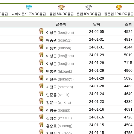
DC등급
다이아몬드 7% DC등급
동컵 8% DC등급
은컵 9% DC등급
골든컵 10% DC등급
글쓴이
날짜
조회
24-02-05
1139
4524
이성근
(lee@bm)
24-01-31
25593
4817
배종원
(rose52)
24-01-31
2784
4244
이동희
(edison)
24-01-29
2124
5019
이성근
(lee@bm)
24-01-29
2490
7115
이성근
(lee@bm)
24-01-29
52141
4960
백홍권
(hkbaek)
24-01-29
36543
5096
이완복
(gokas@)
24-01-28
12191
4463
서창국
(smeseo)
24-01-24
0
4649
민준홍
(skullk)
24-01-23
5320
4339
김문수
(wjrxha)
24-01-16
170
4691
이병규
(lpggpl)
24-01-16
9740
4726
김창성
(kcs700)
24-01-15
615
4504
홍승호
(suneng)
24-01-15
8776
4755
김창성
(kcs700)