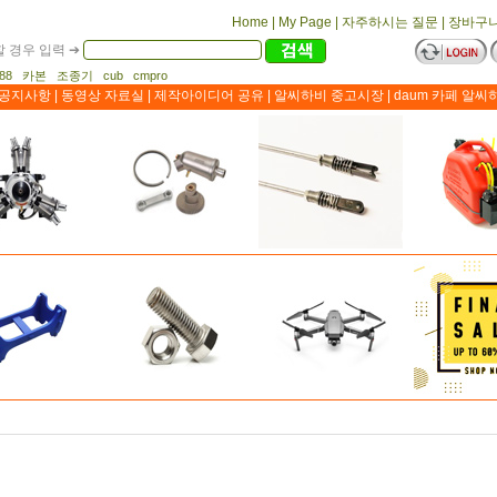
Home
|
My Page
|
자주하시는 질문
|
장바구
 경우 입력 ➔
1188 카본 조종기 cub cmpro
공지사항
|
동영상 자료실
|
제작아이디어 공유
|
알씨하비 중고시장
|
daum 카페 알씨