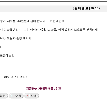
[ 판 매 완 료 ] JR 10X
조종기 세트를 XX만원에 판매 합니다. ---> 판매완료
 민트급 송신기, 순정 배터리, 40 Mhz 모듈, 액정 출하시 보호필름 부착상태
/DSMX) 모듈과 순정 체커기
기
 한글메뉴얼
 - 3751 - 5433
김문환님 거래중 매물 : 9 건