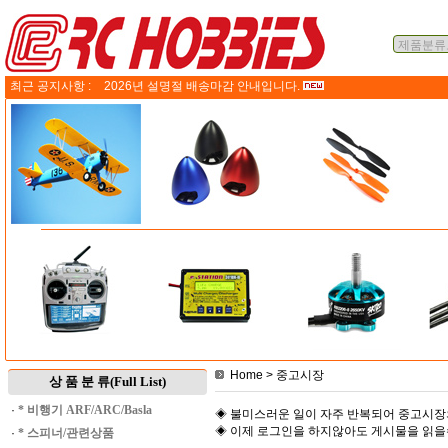
최근 공지사항 :
2026년 설명절 배송마감 안내입니다.
Home
> 중고시장
상 품 분 류(Full List)
·
* 비행기 ARF/ARC/Basla
◈ 불미스러운 일이 자주 반복되어 중고시장
◈ 이제 로그인을 하지않아도 게시물을 읽
·
* 스피너/관련상품