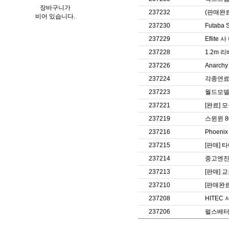
장바구니가
237232
(판매완료)
비어 있습니다.
237230
Futab
237229
Eflit
237228
1.2m 
237226
Anarc
237224
각종연료
237223
월드모델 
237221
[완료] 
237219
스윈윈 8
237216
Phoenix
237215
[판매] 타
237214
중고엔진 
237213
[판매] 교
237210
[판매완료] 
237208
HITEC
237206
펄스배터