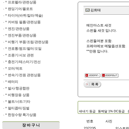
·
* 프로펠라/관련상품
·
* 랜딩기어/플로트
김희태
·
* 타이어(바퀴/칼라/엑슬)
·
* 커버링 필름/관련상품
메인마스트 새것
·
* 엔진/관련상품
스핀들 새것 입니다.
·
* 엔진부품/관련상품
스핀들여분 포함.
·
* 비행기 부품/조립/관련상품
프레야에보 메탈옵션포함.
·
* 연료통/펌프/필터/오일
**만원 입니다.
·
* 조종기/서보 관련
·
* 충전기/테스터기/전선
·
* 모터/덕트
·
* 변속기/전원 관련상품
·
* 배터리
·
* 발사/항공합판
·
* 비행장용 상품
·
* 볼트/너트/기타
·
* 멀티콥터/짐벌
새내기 등급
동메달 1% DC등급
·
* 한정수량 특가상품
번호
사진
장 바 구 니
237235
익스트림 