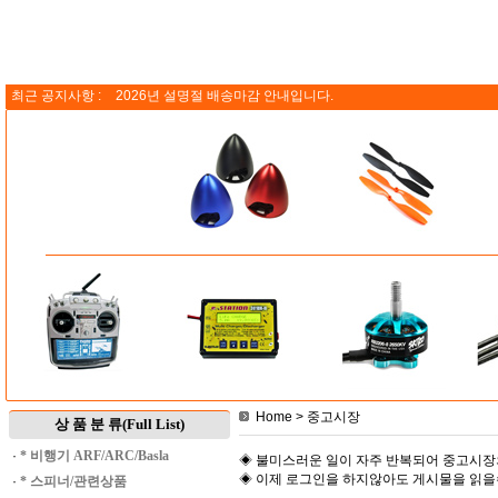
최근 공지사항 :
2026년 설명절 배송마감 안내입니다.
Home
> 중고시장
상 품 분 류(Full List)
·
* 비행기 ARF/ARC/Basla
◈ 불미스러운 일이 자주 반복되어 중고시장
◈ 이제 로그인을 하지않아도 게시물을 읽
·
* 스피너/관련상품