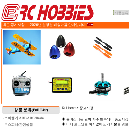
최근 공지사항 :
2026년 설명절 배송마감 안내입니다.
Home
> 중고시장
상 품 분 류(Full List)
·
* 비행기 ARF/ARC/Basla
◈ 불미스러운 일이 자주 반복되어 중고시장
◈ 이제 로그인을 하지않아도 게시물을 읽
·
* 스피너/관련상품