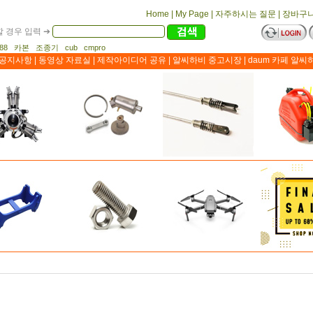
Home
|
My Page
|
자주하시는 질문
|
장바구
 경우 입력 ➔
1188 카본 조종기 cub cmpro
공지사항
|
동영상 자료실
|
제작아이디어 공유
|
알씨하비 중고시장
|
daum 카페 알씨