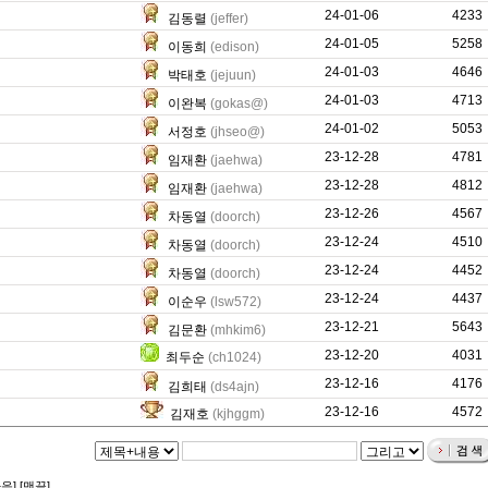
24-01-06
0
4233
김동렬
(jeffer)
24-01-05
4836
5258
이동희
(edison)
24-01-03
433
4646
박태호
(jejuun)
24-01-03
36247
4713
이완복
(gokas@)
24-01-02
1488
5053
서정호
(jhseo@)
23-12-28
497
4781
임재환
(jaehwa)
23-12-28
2242
4812
임재환
(jaehwa)
23-12-26
52992
4567
차동열
(doorch)
23-12-24
44681
4510
차동열
(doorch)
23-12-24
42818
4452
차동열
(doorch)
23-12-24
12127
4437
이순우
(lsw572)
23-12-21
1696
5643
김문환
(mhkim6)
23-12-20
32894
4031
최두순
(ch1024)
23-12-16
1276
4176
김희태
(ds4ajn)
23-12-16
1660
4572
김재호
(kjhggm)
다음]
[맨끝]