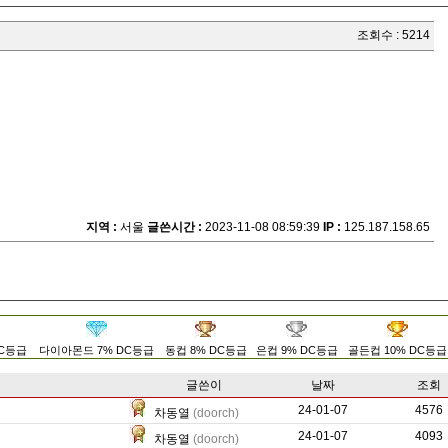
조회수 : 5214
지역 :
서울
글쓴시간 :
2023-11-08 08:59:39
IP :
125.187.158.65
DC등급
다이아몬드 7% DC등급
동컵 8% DC등급
은컵 9% DC등급
골든컵 10% DC등급
글쓴이
날짜
조회
24-01-07
38150
4576
차동열
(doorch)
24-01-07
54854
4093
차동열
(doorch)