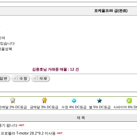
포케울프46 급(완료)
합
으며
국있습니다
서울성북
김종호님 거래중 매물 : 12 건
은메달 2% DC등급
금메달 3% DC등급
수정 4% DC등급
별 5% DC등급
사파이어 6% 
제 목
종기 팝니다
로펠라 T-motor 28.2*9.2 미사용