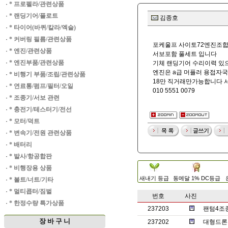
·
* 프로펠라/관련상품
·
* 랜딩기어/플로트
김종호
·
* 타이어(바퀴/칼라/엑슬)
·
* 커버링 필름/관련상품
포케울프 사이토72엔진조
·
* 엔진/관련상품
서보포함 풀세트 입니다
·
* 엔진부품/관련상품
기체 랜딩기어 수리이력 있
엔진은 a급 머플러 용접자
·
* 비행기 부품/조립/관련상품
18만 직거래만가능합니다 
·
* 연료통/펌프/필터/오일
010 5551 0079
·
* 조종기/서보 관련
·
* 충전기/테스터기/전선
·
* 모터/덕트
·
* 변속기/전원 관련상품
·
* 배터리
·
* 발사/항공합판
·
* 비행장용 상품
새내기 등급
동메달 1% DC등급
·
* 볼트/너트/기타
·
* 멀티콥터/짐벌
번호
사진
·
* 한정수량 특가상품
237203
팬텀4조
장 바 구 니
237202
대형드론 프