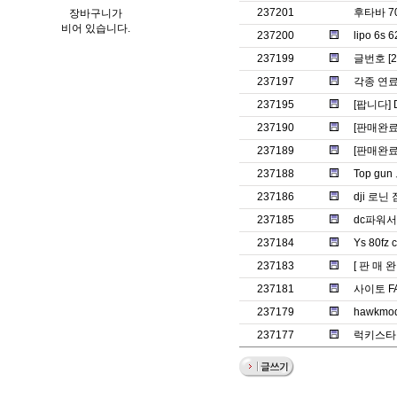
237201
후타바 7
장바구니가
비어 있습니다.
237200
lipo 6
237199
글번호 [
237197
각종 연
237195
[팝니다] 
237190
[판매완료]
237189
[판매완료]
237188
Top g
237186
dji 로
237185
dc파워
237184
Ys 80fz c
237183
[ 판 매 완
237181
사이토 F
237179
hawkm
237177
럭키스타 