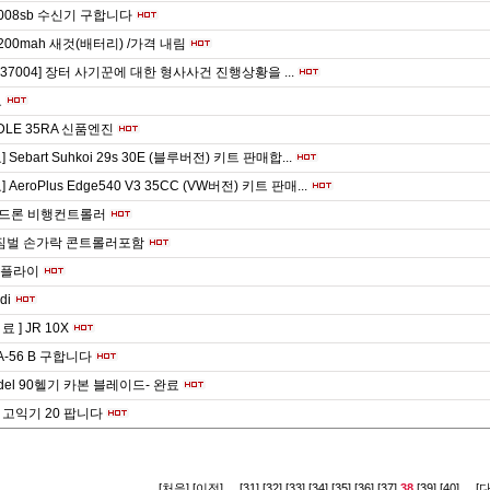
008sb 수신기 구합니다
s 6200mah 새것(배터리) /가격 내림
237004] 장터 사기꾼에 대한 형사사건 진행상황을 ...
료
DLE 35RA 신품엔진
 Sebart Suhkoi 29s 30E (블루버전) 키트 판매합...
 AeroPlus Edge540 V3 35CC (VW버전) 키트 판매...
un 드론 비행컨트롤러
닌 짐벌 손가락 콘트롤러포함
서플라이
di
 료 ] JR 10X
A-56 B 구합니다
odel 90헬기 카본 블레이드- 완료
고익기 20 팝니다
[처음]
[이전]
...
[31]
[32]
[33]
[34]
[35]
[36]
[37]
38
[39]
[40]
...
[